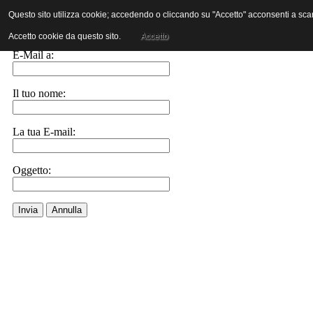
Questo sito utilizza cookie; accedendo o cliccando su "Accetto" acconsenti a scaric
Invia ad un amico.
Accetto cookie da questo sito.
Accetto
E-Mail a:
Il tuo nome:
La tua E-mail:
Oggetto:
Invia
Annulla