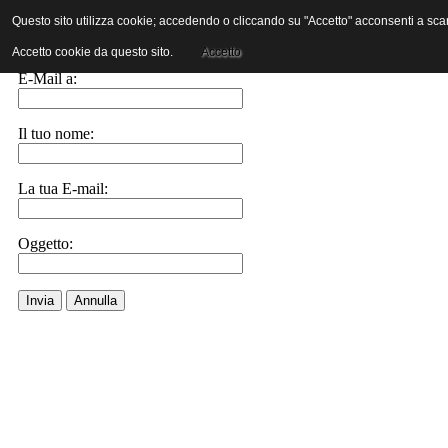
Questo sito utilizza cookie; accedendo o cliccando su "Accetto" acconsenti a scaric
Invia ad un amico.
Accetto cookie da questo sito.
Accetto
E-Mail a:
Il tuo nome:
La tua E-mail:
Oggetto:
Invia
Annulla