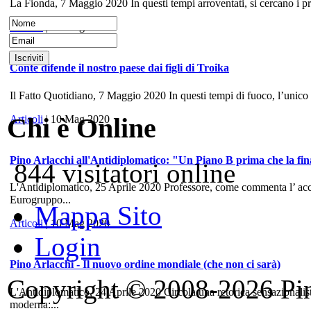
La Fionda, 7 Maggio 2020 In questi tempi arroventati, si cercano i prece
Articoli
| 10 Mag 2020
Conte difende il nostro paese dai figli di Troika
Il Fatto Quotidiano, 7 Maggio 2020 In questi tempi di fuoco, l’unico
Chi è Online
Articoli
| 10 Mag 2020
Pino Arlacchi all'Antidiplomatico: "Un Piano B prima che la fina
844 visitatori online
L'Antidiplomatico, 25 Aprile 2020 Professore, come commenta l’ accord
Eurogruppo...
Mappa Sito
Articoli
| 10 Mag 2020
Login
Pino Arlacchi - Il nuovo ordine mondiale (che non ci sarà)
Copyright © 2008-2026 Pino 
L'Antidiplomatico, 24 Aprile 2020 Circola una retorica sensazionalis
moderna:...