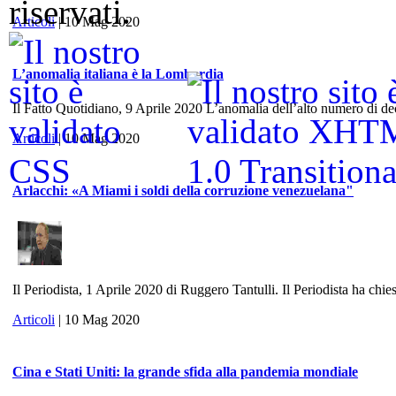
riservati.
Articoli
| 10 Mag 2020
L’anomalia italiana è la Lombardia
Il Fatto Quotidiano, 9 Aprile 2020 L’anomalia dell’alto numero di dece
Articoli
| 10 Mag 2020
Arlacchi: «A Miami i soldi della corruzione venezuelana"
Il Periodista, 1 Aprile 2020 di Ruggero Tantulli. Il Periodista ha chies
Articoli
| 10 Mag 2020
Cina e Stati Uniti: la grande sfida alla pandemia mondiale