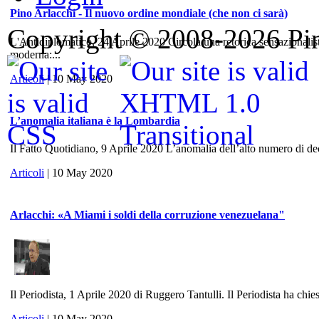
Pino Arlacchi - Il nuovo ordine mondiale (che non ci sarà)
Copyright © 2008-2026 Pino
L'Antidiplomatico, 24 Aprile 2020 Circola una retorica sensazionalis
moderna:...
Articoli
| 10 May 2020
L’anomalia italiana è la Lombardia
Il Fatto Quotidiano, 9 Aprile 2020 L’anomalia dell’alto numero di dece
Articoli
| 10 May 2020
Arlacchi: «A Miami i soldi della corruzione venezuelana"
Il Periodista, 1 Aprile 2020 di Ruggero Tantulli. Il Periodista ha chies
Articoli
| 10 May 2020