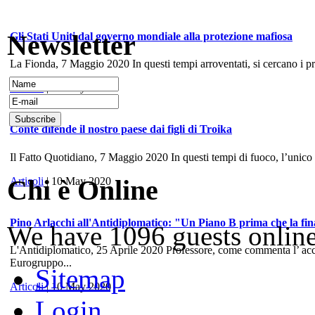
Newsletter
Gli Stati Uniti dal governo mondiale alla protezione mafiosa
La Fionda, 7 Maggio 2020 In questi tempi arroventati, si cercano i prece
Articoli
| 10 May 2020
Conte difende il nostro paese dai figli di Troika
Il Fatto Quotidiano, 7 Maggio 2020 In questi tempi di fuoco, l’unico
Chi è Online
Articoli
| 10 May 2020
Pino Arlacchi all'Antidiplomatico: "Un Piano B prima che la fina
We have 1096 guests onlin
L'Antidiplomatico, 25 Aprile 2020 Professore, come commenta l’ accord
Eurogruppo...
Sitemap
Articoli
| 10 May 2020
Login