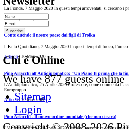
Newsletter
La Fionda, 7 Maggio 2020 In questi tempi arroventati, si cercano i prece
Articoli
| 10 May 2020
Conte difende il nostro paese dai figli di Troika
Il Fatto Quotidiano, 7 Maggio 2020 In questi tempi di fuoco, l’unico
Chi è Online
Articoli
| 10 May 2020
Pino Arlacchi all'Antidiplomatico: "Un Piano B prima che la fina
We have 877 guests online
L'Antidiplomatico, 25 Aprile 2020 Professore, come commenta l’ accord
Eurogruppo...
Sitemap
Articoli
| 10 May 2020
Login
Pino Arlacchi - Il nuovo ordine mondiale (che non ci sarà)
Copyright © 2008-2026 Pino
L'Antidiplomatico, 24 Aprile 2020 Circola una retorica sensazionalis