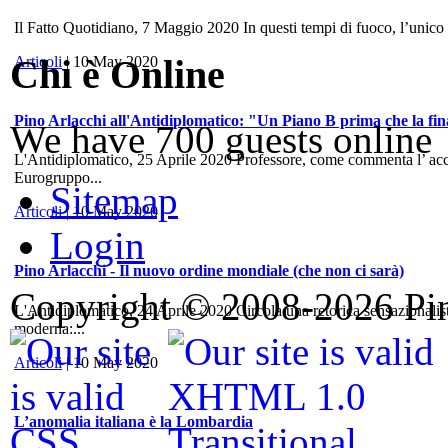
Il Fatto Quotidiano, 7 Maggio 2020 In questi tempi di fuoco, l’unico
Chi è Online
Articoli
| 10 May 2020
Pino Arlacchi all'Antidiplomatico: "Un Piano B prima che la fina
We have 700 guests online
L'Antidiplomatico, 25 Aprile 2020 Professore, come commenta l’ accord
Eurogruppo...
Sitemap
Articoli
| 10 May 2020
Login
Pino Arlacchi - Il nuovo ordine mondiale (che non ci sarà)
Copyright © 2008-2026 Pino
L'Antidiplomatico, 24 Aprile 2020 Circola una retorica sensazionalis
moderna:...
Articoli
| 10 May 2020
L’anomalia italiana è la Lombardia