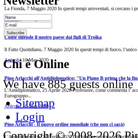
Newsletter
La Fionda, 7 Maggio 2020 In questi tempi arroventati, si cercano i prece
Articoli
| 10 May 2020
Conte difende il nostro paese dai figli di Troika
Il Fatto Quotidiano, 7 Maggio 2020 In questi tempi di fuoco, l’unico
Chi è Online
Articoli
| 10 May 2020
Pino Arlacchi all'Antidiplomatico: "Un Piano B prima che la fina
We have 885 guests online
L'Antidiplomatico, 25 Aprile 2020 Professore, come commenta l’ accord
Eurogruppo...
Sitemap
Articoli
| 10 May 2020
Login
Pino Arlacchi - Il nuovo ordine mondiale (che non ci sarà)
Copyright © 2008-2026 Pino
L'Antidiplomatico, 24 Aprile 2020 Circola una retorica sensazionalis