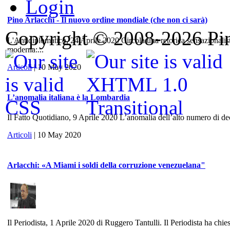
Login
Pino Arlacchi - Il nuovo ordine mondiale (che non ci sarà)
Copyright © 2008-2026 Pino
L'Antidiplomatico, 24 Aprile 2020 Circola una retorica sensazionalis
moderna:...
Articoli
| 10 May 2020
L’anomalia italiana è la Lombardia
Il Fatto Quotidiano, 9 Aprile 2020 L’anomalia dell’alto numero di dece
Articoli
| 10 May 2020
Arlacchi: «A Miami i soldi della corruzione venezuelana"
Il Periodista, 1 Aprile 2020 di Ruggero Tantulli. Il Periodista ha chies