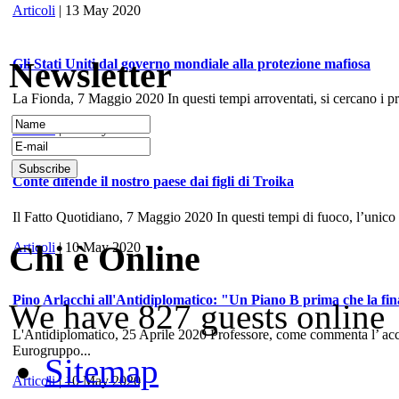
Articoli
| 13 May 2020
Newsletter
Gli Stati Uniti dal governo mondiale alla protezione mafiosa
La Fionda, 7 Maggio 2020 In questi tempi arroventati, si cercano i prece
Articoli
| 10 May 2020
Conte difende il nostro paese dai figli di Troika
Il Fatto Quotidiano, 7 Maggio 2020 In questi tempi di fuoco, l’unico
Chi è Online
Articoli
| 10 May 2020
Pino Arlacchi all'Antidiplomatico: "Un Piano B prima che la fina
We have 827 guests online
L'Antidiplomatico, 25 Aprile 2020 Professore, come commenta l’ accord
Eurogruppo...
Sitemap
Articoli
| 10 May 2020