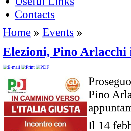
Useful Links
Contacts
Home
»
Events
»
Elezioni, Pino Arlacchi
Proseguon
Pino Arla
appuntame
Il 14 feb