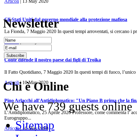
Articoli
| 13 May 2020
Newsletter
Gli Stati Uniti dal governo mondiale alla protezione mafiosa
La Fionda, 7 Maggio 2020 In questi tempi arroventati, si cercano i prece
Articoli
| 10 May 2020
Conte difende il nostro paese dai figli di Troika
Il Fatto Quotidiano, 7 Maggio 2020 In questi tempi di fuoco, l’unico
Chi è Online
Articoli
| 10 May 2020
Pino Arlacchi all'Antidiplomatico: "Un Piano B prima che la fina
We have 739 guests online
L'Antidiplomatico, 25 Aprile 2020 Professore, come commenta l’ accord
Eurogruppo...
Sitemap
Articoli
| 10 May 2020