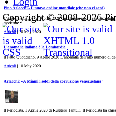
Login
Pino Arlacchi - Il nuovo ordine mondiale (che non ci sarà)
Copyright © 2008-2026 Pino
L'Antidiplomatico, 24 Aprile 2020 Circola una retorica sensazionalis
moderna:...
Articoli
| 10 May 2020
L’anomalia italiana è la Lombardia
Il Fatto Quotidiano, 9 Aprile 2020 L’anomalia dell’alto numero di dece
Articoli
| 10 May 2020
Arlacchi: «A Miami i soldi della corruzione venezuelana"
Il Periodista, 1 Aprile 2020 di Ruggero Tantulli. Il Periodista ha chies