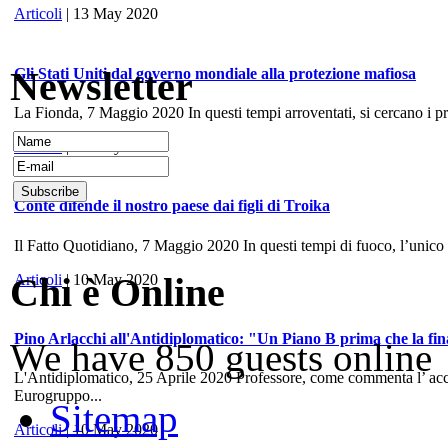
Articoli
| 13 May 2020
Newsletter
Gli Stati Uniti dal governo mondiale alla protezione mafiosa
La Fionda, 7 Maggio 2020 In questi tempi arroventati, si cercano i prece
Articoli
| 10 May 2020
Conte difende il nostro paese dai figli di Troika
Il Fatto Quotidiano, 7 Maggio 2020 In questi tempi di fuoco, l’unico
Chi è Online
Articoli
| 10 May 2020
Pino Arlacchi all'Antidiplomatico: "Un Piano B prima che la fina
We have 850 guests online
L'Antidiplomatico, 25 Aprile 2020 Professore, come commenta l’ accord
Eurogruppo...
Sitemap
Articoli
| 10 May 2020