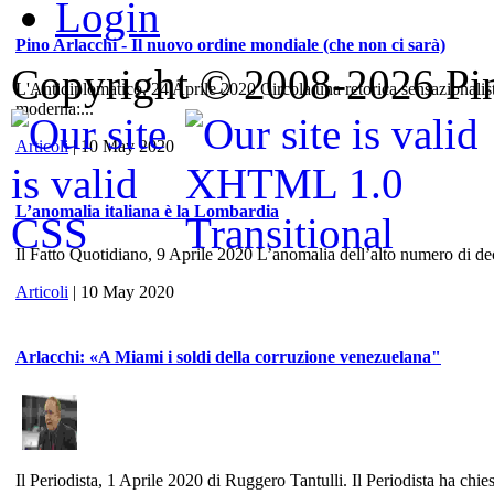
Login
Pino Arlacchi - Il nuovo ordine mondiale (che non ci sarà)
Copyright © 2008-2026 Pino
L'Antidiplomatico, 24 Aprile 2020 Circola una retorica sensazionalis
moderna:...
Articoli
| 10 May 2020
L’anomalia italiana è la Lombardia
Il Fatto Quotidiano, 9 Aprile 2020 L’anomalia dell’alto numero di dece
Articoli
| 10 May 2020
Arlacchi: «A Miami i soldi della corruzione venezuelana"
Il Periodista, 1 Aprile 2020 di Ruggero Tantulli. Il Periodista ha chies