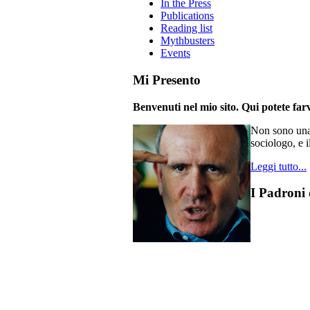
In the Press
Publications
Reading list
Mythbusters
Events
Mi Presento
Benvenuti nel mio sito. Qui potete farv
Non sono una 
sociologo, e i
Leggi tutto...
I Padroni