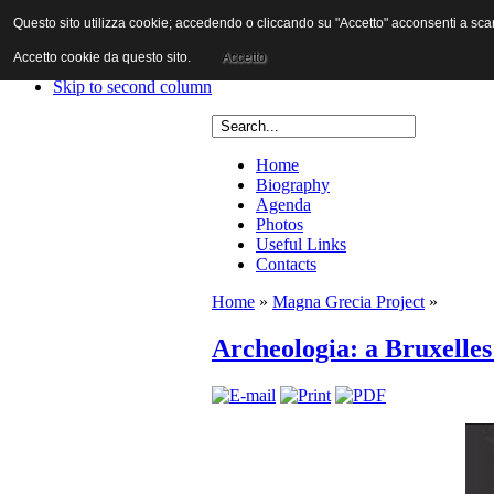
Questo sito utilizza cookie; accedendo o cliccando su "Accetto" acconsenti a scaric
Skip to content
Skip to main navigation
Accetto cookie da questo sito.
Accetto
Skip to first column
Skip to second column
Home
Biography
Agenda
Photos
Useful Links
Contacts
Home
»
Magna Grecia Project
»
Archeologia: a Bruxelles