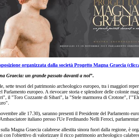
sposizione organizzata dalla società Progetto Magna Graecia (clicca 
gna Graecia: un grande passato davanti a noi
”.
le, sette tesori del patrimonio archeologico europeo, tra i maggiori reper
el Parlamento europeo. A rievocare storia e splendore delle colonie magn
i", il "Toro Cozzante di Sibari", la "Stele marmorea di Crotone", l’"El
uro".
novembre alle 17.30), saranno presenti il Presidente del Parlamento euro
Ambasciatore italiano presso l'Ue Ferdinando Nelli Feroci, parlamentari 
sulla Magna Graecia calabrese allestita sinora fuori dalla regione, è or
hi con l'obiettivo di valorizzare il ricco patrimonio archeologico calab