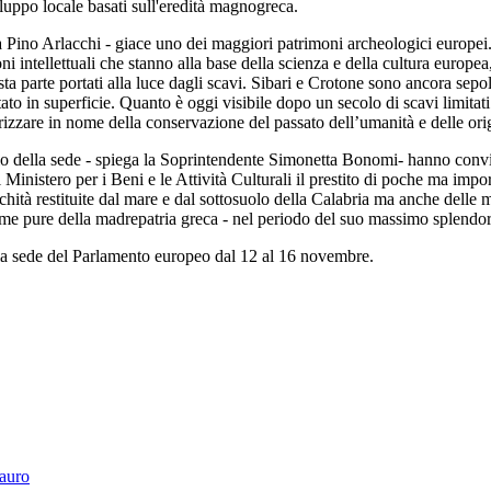
luppo locale basati sull'eredità magnogreca.
a Pino Arlacchi - giace uno dei maggiori patrimoni archeologici europe
i intellettuali che stanno alla base della scienza e della cultura europe
sta parte portati alla luce dagli scavi. Sibari e Crotone sono ancora sepo
o in superficie. Quanto è oggi visibile dopo un secolo di scavi limitati è
rizzare in nome della conservazione del passato dell’umanità e delle ori
gio della sede - spiega la Soprintendente Simonetta Bonomi- hanno conv
 Ministero per i Beni e le Attività Culturali il prestito di poche ma imp
chità restituite dal mare e dal sottosuolo della Calabria ma anche delle mi
me pure della madrepatria greca - nel periodo del suo massimo splendore 
lla sede del Parlamento europeo dal 12 al 16 novembre.
Tauro