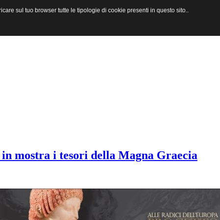
are sul tuo browser tutte le tipologie di cookie presenti in questo sito..
 in mostra i tesori della Magna Graecia