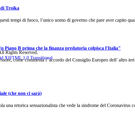
 di Troika
uesti tempi di fuoco, l’unico uomo di governo che pare aver capito qual
n Piano B prima che la finanza predatoria colpisca l'Italia"
ll Rights Reserved.
sore, come commenta l’ accordo del Consiglio Europeo dell’ altro ieri ch
ale (che non ci sarà)
la una retorica sensazionalista che vede la sindrome del Coronavirus co