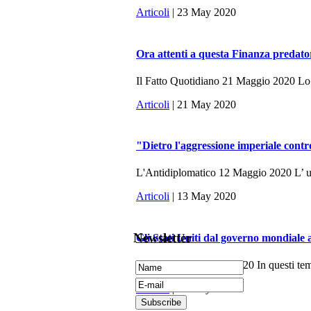
Articoli
| 23 May 2020
Ora attenti a questa Finanza predato
Il Fatto Quotidiano 21 Maggio 2020 Lo sc
Articoli
| 21 May 2020
"Dietro l'aggressione imperiale contr
L'Antidiplomatico 12 Maggio 2020 L’ ulti
Articoli
| 13 May 2020
Newsletter
Gli Stati Uniti dal governo mondiale 
La Fionda, 7 Maggio 2020 In questi tempi 
Articoli
| 10 May 2020