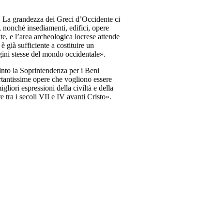
i. La grandezza dei Greci d’Occidente ci
a, nonché insediamenti, edifici, opere
lte, e l’area archeologica locrese attende
 già sufficiente a costituire un
gini stesse del mondo occidentale».
into la Soprintendenza per i Beni
ortantissime opere che vogliono essere
gliori espressioni della civiltà e della
tra i secoli VII e IV avanti Cristo».