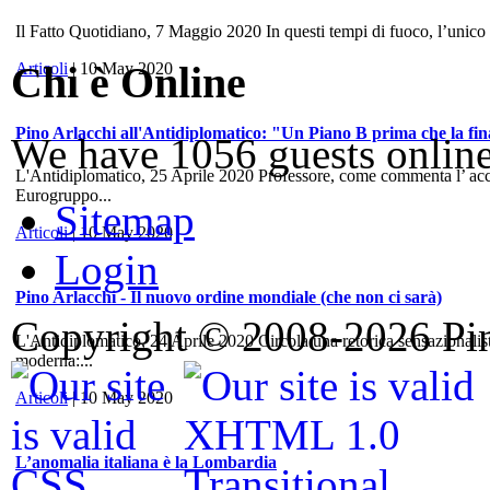
Il Fatto Quotidiano, 7 Maggio 2020 In questi tempi di fuoco, l’unico
Chi è Online
Articoli
| 10 May 2020
Pino Arlacchi all'Antidiplomatico: "Un Piano B prima che la fina
We have 1056 guests onlin
L'Antidiplomatico, 25 Aprile 2020 Professore, come commenta l’ accord
Eurogruppo...
Sitemap
Articoli
| 10 May 2020
Login
Pino Arlacchi - Il nuovo ordine mondiale (che non ci sarà)
Copyright © 2008-2026 Pino
L'Antidiplomatico, 24 Aprile 2020 Circola una retorica sensazionalis
moderna:...
Articoli
| 10 May 2020
L’anomalia italiana è la Lombardia