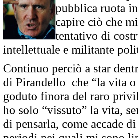
pubblica ruota in
capire ciò che mi
tentativo di cos
intellettuale e militante poli
Continuo perciò a star dentr
di Pirandello che “la vita o 
goduto finora del raro privi
ho solo “vissuto” la vita, se
di pensarla, come accade di
periodi nei quali mi sono lim