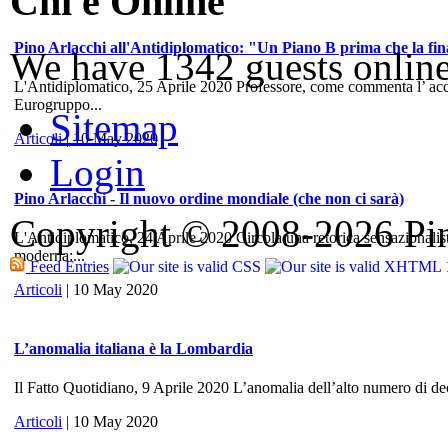
Chi è Online
Pino Arlacchi all'Antidiplomatico: "Un Piano B prima che la fina
We have 1342 guests onlin
L'Antidiplomatico, 25 Aprile 2020 Professore, come commenta l’ accord
Eurogruppo...
Sitemap
Articoli
| 10 May 2020
Login
Pino Arlacchi - Il nuovo ordine mondiale (che non ci sarà)
Copyright © 2008-2026 Pino
L'Antidiplomatico, 24 Aprile 2020 Circola una retorica sensazionalis
moderna:...
Feed Entries
Articoli
| 10 May 2020
L’anomalia italiana è la Lombardia
Il Fatto Quotidiano, 9 Aprile 2020 L’anomalia dell’alto numero di dece
Articoli
| 10 May 2020