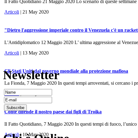
Il Fatto Quotidiano 21 Maggio 2020 Lo scenario di queste settimane ri
Articoli
| 21 May 2020
"Dietro l'aggressione imperiale contro il Venezuela c'è un racke
L'Antidiplomatico 12 Maggio 2020 L’ ultima aggressione al Venezuela, 
Articoli
| 13 May 2020
Newsletter
Gli Stati Uniti dal governo mondiale alla protezione mafiosa
La Fionda, 7 Maggio 2020 In questi tempi arroventati, si cercano i prece
Articoli
| 10 May 2020
Conte difende il nostro paese dai figli di Troika
Il Fatto Quotidiano, 7 Maggio 2020 In questi tempi di fuoco, l’unico
Articoli
| 10 May 2020