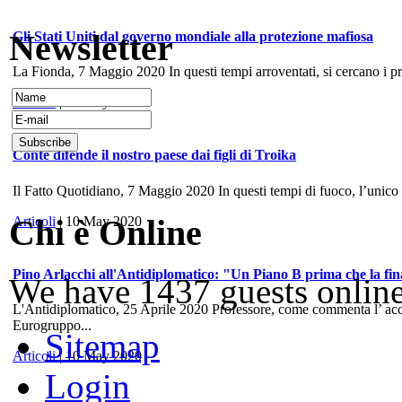
Newsletter
Gli Stati Uniti dal governo mondiale alla protezione mafiosa
La Fionda, 7 Maggio 2020 In questi tempi arroventati, si cercano i prece
Articoli
| 10 May 2020
Conte difende il nostro paese dai figli di Troika
Il Fatto Quotidiano, 7 Maggio 2020 In questi tempi di fuoco, l’unico
Chi è Online
Articoli
| 10 May 2020
Pino Arlacchi all'Antidiplomatico: "Un Piano B prima che la fina
We have 1437 guests onlin
L'Antidiplomatico, 25 Aprile 2020 Professore, come commenta l’ accord
Eurogruppo...
Sitemap
Articoli
| 10 May 2020
Login