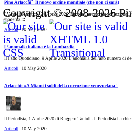
Pino Arlacchi - Il nuovo ordine mondiale (che non ci sarà)
Copyright © 2008-2026 Pino
L'Antidiplomatico, 24 Aprile 2020 Circola una retorica sensazionalis
moderna:...
Articoli
| 10 May 2020
L’anomalia italiana è la Lombardia
Il Fatto Quotidiano, 9 Aprile 2020 L’anomalia dell’alto numero di dece
Articoli
| 10 May 2020
Arlacchi: «A Miami i soldi della corruzione venezuelana"
Il Periodista, 1 Aprile 2020 di Ruggero Tantulli. Il Periodista ha chies
Articoli
| 10 May 2020