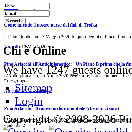
Articoli
| 10 May 2020
Conte difende il nostro paese dai figli di Troika
Il Fatto Quotidiano, 7 Maggio 2020 In questi tempi di fuoco, l’unico
Chi è Online
Articoli
| 10 May 2020
Pino Arlacchi all'Antidiplomatico: "Un Piano B prima che la fina
We have 1247 guests onlin
L'Antidiplomatico, 25 Aprile 2020 Professore, come commenta l’ accord
Eurogruppo...
Sitemap
Articoli
| 10 May 2020
Login
Pino Arlacchi - Il nuovo ordine mondiale (che non ci sarà)
Copyright © 2008-2026 Pino
L'Antidiplomatico, 24 Aprile 2020 Circola una retorica sensazionalis
moderna:...