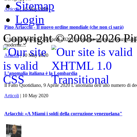
Sitemap
Articoli
| 10 May 2020
Login
Pino Arlacchi - Il nuovo ordine mondiale (che non ci sarà)
Copyright © 2008-2026 Pino
L'Antidiplomatico, 24 Aprile 2020 Circola una retorica sensazionalis
moderna:...
Articoli
| 10 May 2020
L’anomalia italiana è la Lombardia
Il Fatto Quotidiano, 9 Aprile 2020 L’anomalia dell’alto numero di dece
Articoli
| 10 May 2020
Arlacchi: «A Miami i soldi della corruzione venezuelana"