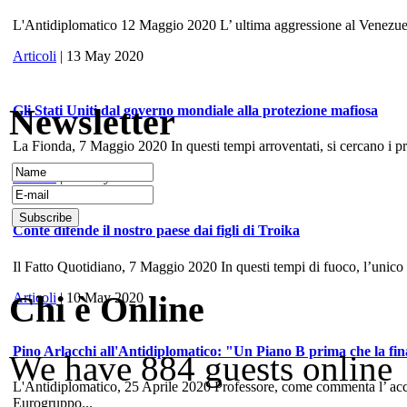
L'Antidiplomatico 12 Maggio 2020 L’ ultima aggressione al Venezuela, 
Articoli
| 13 May 2020
Newsletter
Gli Stati Uniti dal governo mondiale alla protezione mafiosa
La Fionda, 7 Maggio 2020 In questi tempi arroventati, si cercano i prece
Articoli
| 10 May 2020
Conte difende il nostro paese dai figli di Troika
Il Fatto Quotidiano, 7 Maggio 2020 In questi tempi di fuoco, l’unico
Chi è Online
Articoli
| 10 May 2020
Pino Arlacchi all'Antidiplomatico: "Un Piano B prima che la fina
We have 884 guests online
L'Antidiplomatico, 25 Aprile 2020 Professore, come commenta l’ accord
Eurogruppo...