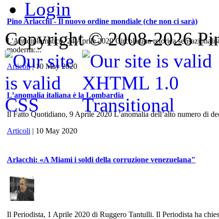
Login
Pino Arlacchi - Il nuovo ordine mondiale (che non ci sarà)
Copyright © 2008-2026 Pino
L'Antidiplomatico, 24 Aprile 2020 Circola una retorica sensazionalis
moderna:...
Articoli
| 10 May 2020
L’anomalia italiana è la Lombardia
Il Fatto Quotidiano, 9 Aprile 2020 L’anomalia dell’alto numero di dece
Articoli
| 10 May 2020
Arlacchi: «A Miami i soldi della corruzione venezuelana"
Il Periodista, 1 Aprile 2020 di Ruggero Tantulli. Il Periodista ha chies