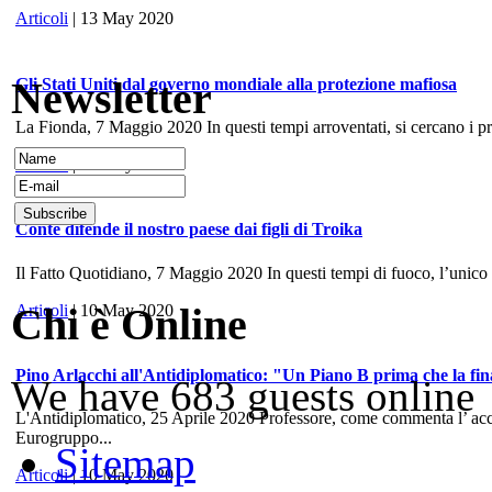
Articoli
| 13 May 2020
Newsletter
Gli Stati Uniti dal governo mondiale alla protezione mafiosa
La Fionda, 7 Maggio 2020 In questi tempi arroventati, si cercano i prece
Articoli
| 10 May 2020
Conte difende il nostro paese dai figli di Troika
Il Fatto Quotidiano, 7 Maggio 2020 In questi tempi di fuoco, l’unico
Chi è Online
Articoli
| 10 May 2020
Pino Arlacchi all'Antidiplomatico: "Un Piano B prima che la fina
We have 683 guests online
L'Antidiplomatico, 25 Aprile 2020 Professore, come commenta l’ accord
Eurogruppo...
Sitemap
Articoli
| 10 May 2020