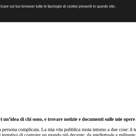
are sul tuo browser tutte le tipologie di cookie presenti in questo sito..
i un’idea di chi sono, e trovare notizie e documenti sulle mie opere 
persona complicata. La mia vita pubblica ruota intorno a due cose: il te
l tentativo di costruire un mondo più decente, da intellettuale e militante 