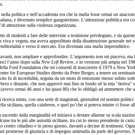
o.
, nella politica e nell’accademia era che la mafia fosse ormai un anacro
taliana, e diventato semplice gangsterismo. L’attenzione pubblica era conc
di attenzione sulla violenza organizzata.
o di studenti a fare delle interviste a testimone privilegiato, e da quest
a viva e vegeta, ma aveva approfittato della disattenzione generale nei s
enditorialità e verso il mercato. Era diventata una mafia imprenditrice.
vanti, non ampliare e approfondire. L’argomento non mi piaceva, ma la 
uscì l’anno dopo sulla
New Left Review
, e in versione più ampia nel 19
della Ford Foundation che mi consentì di trascorrere il 1979 a New Yor
enter for European Studies diretto da Peter Berger, a tenere un seminari
invito fu di incredulità, seguita da un moto di emozione messo subito sott
bero e distante, che non approvò mai fino in fondo nè la mia "deriva" s
 (avevo ormai 46 anni e lui quasi 80) che lo obbligò ad ammettere che av
 ricerca misto, con una serie di magistrati, giornalisti ed uomini politici 
lla siciliana, quella calabrese, e quel po’che si poteva intuire ci fosse al
 uscendo dalla marginalità ed iniziava a destare allarme su scala naziona
cune tra le più alte autorità siciliane, tra cui lo stesso presidente in ca
no centro cittadino e in pieno giorno, davanti a decine di testimoni. Ogn
ni promesse di giustizia e di impegno antimafia da parte del governo. Ne