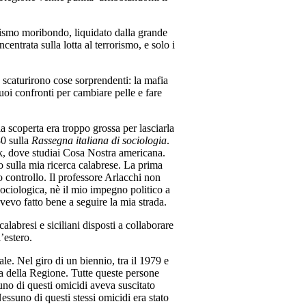
nismo moribondo, liquidato dalla grande
entrata sulla lotta al terrorismo, e solo i
e scaturirono cose sorprendenti: la mafia
uoi confronti per cambiare pelle e fare
scoperta era troppo grossa per lasciarla
80 sulla
Rassegna italiana di sociologia
.
k, dove studiai Cosa Nostra americana.
o sulla mia ricerca calabrese. La prima
o controllo. Il professore Arlacchi non
ociologica, nè il mio impegno politico a
evo fatto bene a seguire la mia strada.
calabresi e siciliani disposti a collaborare
l’estero.
le. Nel giro di un biennio, tra il 1979 e
rica della Regione. Tutte queste persone
uno di questi omicidi aveva suscitato
ssuno di questi stessi omicidi era stato