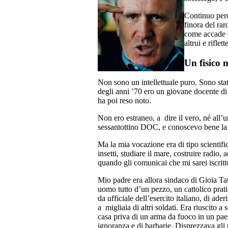
Continuo perci
finora del rar
come accade d
altrui e rifle
Un fisico
Non sono un intellettuale puro. Sono sta
degli anni ’70 ero un giovane docente di 
ha poi reso noto.
Non ero estraneo, a dire il vero, né all’u
sessantottino DOC, e conoscevo bene la ‘
Ma la mia vocazione era di tipo scientifi
insetti, studiare il mare, costruire radio,
quando gli comunicai che mi sarei iscritto
Mio padre era allora sindaco di Gioia Tau
uomo tutto d’un pezzo, un cattolico prati
da ufficiale dell’esercito italiano, di ad
a migliaia di altri soldati. Era riuscito 
casa priva di un arma da fuoco in un paes
ignoranza e di barbarie. Disprezzava gli 