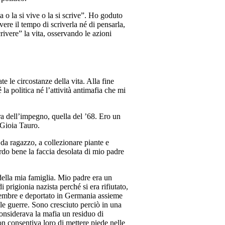
a o la si vive o la si scrive”. Ho goduto
vere il tempo di scriverla né di pensarla,
rivere” la vita, osservando le azioni
 le circostanze della vita. Alla fine
a politica né l’attività antimafia che mi
ura dell’impegno, quella del ’68. Ero un
 Gioia Tauro.
 da ragazzo, a collezionare piante e
icordo bene la faccia desolata di mio padre
 della mia famiglia. Mio padre era un
prigionia nazista perché si era rifiutato,
settembre e deportato in Germania assieme
r le guerre. Sono cresciuto perciò in una
considerava la mafia un residuo di
on consentiva loro di mettere piede nelle