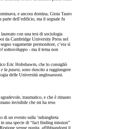
e dominava, e ancora domina, Gioia Tauro
parte dell’edificio, ma il segnale fu
 laureato con una tesi di sociologia
 poi da Cambridge University Press nel
, segno vagamente premonitore, c’era sì
el sottosviluppo
- ma il tema non
torico Eric Hobsbawm, che lo consigliò
 e la paura
, sono riuscito a raggiungere
ologia delle Università anglosassoni.
 sgradevole, traumatico, e che è rimasto
a mano invisibile che mi ha reso
rio di un evento sulla ‘ndrangheta
 in una specie di “fact finding mission”
la Regione venne punita affibbiandomi il