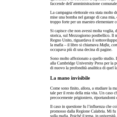
faccende dell’amministrazione comunale
La campagna elettorale era stata molto d
mise una bomba nel garage di casa mia, ch
troppo forte per un maestro elementare co
Si capisce che non avessi molta voglia, d
storica, sul Mezzogiorno postbellico. Il
Regno Unito, riguardava il sottosviluppo
la mafia – il libro si chiamava
Mafia, con
occupava più di una decina di pagine.
Sono molto affezionato a quello studio. L
alla Cambridge University Press per la p
di nuovo la profondità analitica di quel l
La mano invisibile
Come sono finito, allora, a studiare la 
tale per il resto della mia vita. Un caso 
precocemente prigioniero, riportandomi d
Il caso in questione fu l’influenza che co
promosso dalla Regione Calabria. Mi fu ch
sulla mafia. Poiché il tema, in universit