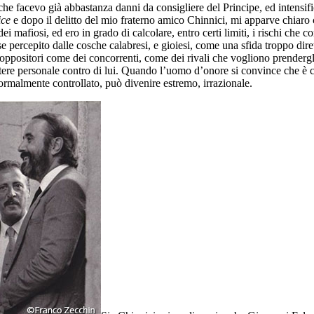
he facevo già abbastanza danni da consigliere del Principe, ed intensific
ice
e dopo il delitto del mio fraterno amico Chinnici, mi apparve chiaro 
 mafiosi, ed ero in grado di calcolare, entro certi limiti, i rischi che 
e percepito dalle cosche calabresi, e gioiesi, come una sfida troppo dir
i oppositori come dei concorrenti, come dei rivali che vogliono prenderg
otere personale contro di lui. Quando l’uomo d’onore si convince che è 
normalmente controllato, può divenire estremo, irrazionale.