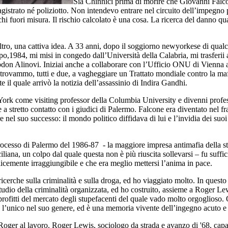
Sia Chinnici prima di morire che Giovanni Falc
strato né poliziotto. Non intendevo entrare nel circuito dell’impegno po
hi fuori misura. Il rischio calcolato è una cosa. La ricerca del danno qua
laltro, una cattiva idea. A 33 anni, dopo il soggiorno newyorkese di qu
o,1984, mi misi in congedo dall’Università della Calabria, mi trasferii
don Alinovi. Iniziai anche a collaborare con l’Ufficio ONU di Vienna 
i trovammo, tutti e due, a vagheggiare un Trattato mondiale contro la maf
te il quale arrivò la notizia dell’assassinio di Indira Gandhi.
ork come visiting professor della Columbia University e divenni profess
 a stretto contatto con i giudici di Palermo. Falcone era diventato nel f
nel suo successo: il mondo politico diffidava di lui e l’invidia dei suoi
rocesso di Palermo del 1986-87 - la maggiore impresa antimafia della st
iliana, un colpo dal quale questa non è più riuscita sollevarsi – fu suffi
licemente irraggiungibile e che era meglio mettersi l’anima in pace.
 ricerche sulla criminalità e sulla droga, ed ho viaggiato molto. In quest
tudio della criminalità organizzata, ed ho costruito, assieme a Roger Lew
i profitti del mercato degli stupefacenti del quale vado molto orgoglios
to l’unico nel suo genere, ed è una memoria vivente dell’ingegno acuto e
ger al lavoro. Roger Lewis, sociologo da strada e avanzo di '68, capace