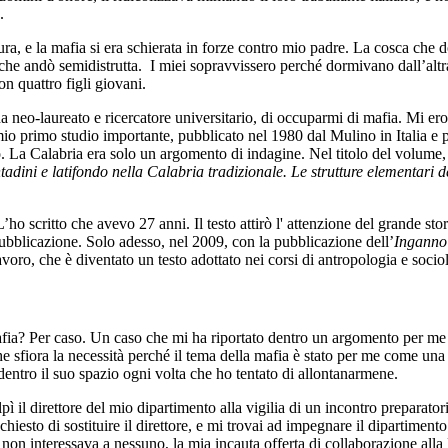
.
ura, e la mafia si era schierata in forze contro mio padre. La cosca ch
e andò semidistrutta. I miei sopravvissero perché dormivano dall’altra 
n quattro figli giovani.
a neo-laureato e ricercatore universitario, di occuparmi di mafia. Mi ero
 mio primo studio importante, pubblicato nel 1980 dal Mulino in Italia e
. La Calabria era solo un argomento di indagine. Nel titolo del volume
tadini e latifondo nella Calabria tradizionale. Le strutture elementari d
’ho scritto che avevo 27 anni. Il testo attirò l' attenzione del grande s
ubblicazione. Solo adesso, nel 2009, con la pubblicazione dell’
Inganno
avoro, che è diventato un testo adottato nei corsi di antropologia e soci
mafia? Per caso. Un caso che mi ha riportato dentro un argomento per me
che sfiora la necessità perché il tema della mafia è stato per me come un
entro il suo spazio ogni volta che ho tentato di allontanarmene.
lpì il direttore del mio dipartimento alla vigilia di un incontro preparato
iesto di sostituire il direttore, e mi trovai ad impegnare il dipartimento
à, non interessava a nessuno, la mia incauta offerta di collaborazione al