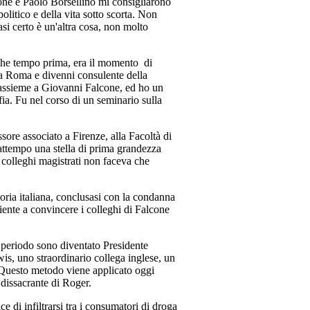
one e Paolo Borsellino mi consigliarono
litico e della vita sotto scorta. Non
si certo è un'altra cosa, non molto
alche tempo prima, era il momento di
 a Roma e divenni consulente della
assieme a Giovanni Falcone, ed ho un
ia. Fu nel corso di un seminario sulla
ore associato a Firenze, alla Facoltà di
rattempo una stella di prima grandezza
 colleghi magistrati non faceva che
oria italiana, conclusasi con la condanna
ciente a convincere i colleghi di Falcone
o periodo sono diventato Presidente
is, uno straordinario collega inglese, un
o. Questo metodo viene applicato oggi
 dissacrante di Roger.
 di infiltrarsi tra i consumatori di droga