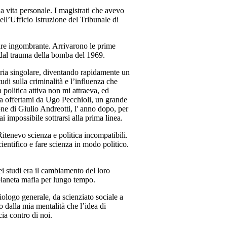
ia vita personale. I magistrati che avevo
ll’Ufficio Istruzione del Tribunale di
are ingombrante. Arrivarono le prime
 dal trauma della bomba del 1969.
toria singolare, diventando rapidamente un
di sulla criminalità e l’influenza che
politica attiva non mi attraeva, ed
ra offertami da Ugo Pecchioli, un grande
one di Giulio Andreotti, l' anno dopo, per
impossibile sottrarsi alla prima linea.
itenevo scienza e politica incompatibili.
ientifico e fare scienza in modo politico.
i studi era il cambiamento del loro
pianeta mafia per lungo tempo.
ologo generale, da scienziato sociale a
 dalla mia mentalità che l’idea di
ia contro di noi.