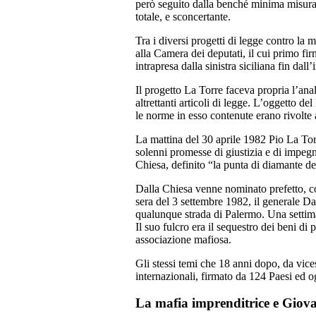
però seguito dalla benché minima misura 
totale, e sconcertante.
Tra i diversi progetti di legge contro la
alla Camera dei deputati, il cui primo fi
intrapresa dalla sinistra siciliana fin da
Il progetto La Torre faceva propria l’an
altrettanti articoli di legge. L’oggetto d
le norme in esso contenute erano rivolte 
La mattina del 30 aprile 1982 Pio La Tor
solenni promesse di giustizia e di impegn
Chiesa, definito “la punta di diamante dell
Dalla Chiesa venne nominato prefetto, con
sera del 3 settembre 1982, il generale Da
qualunque strada di Palermo. Una settima
Il suo fulcro era il sequestro dei beni di 
associazione mafiosa.
Gli stessi temi che 18 anni dopo, da vice
internazionali, firmato da 124 Paesi ed o
La mafia imprenditrice e Giov