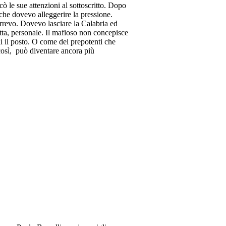
ò le sue attenzioni al sottoscritto. Dopo
che dovevo alleggerire la pressione.
correvo. Dovevo lasciare la Calabria ed
etta, personale. Il mafioso non concepisce
li il posto. O come dei prepotenti che
così, può diventare ancora più