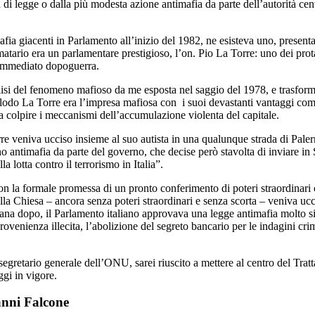
di legge o dalla più modesta azione antimafia da parte dell’autorità ce
 mafia giacenti in Parlamento all’inizio del 1982, ne esisteva uno, prese
rmatario era un parlamentare prestigioso, l’on. Pio La Torre: uno dei prot
ll’immediato dopoguerra.
alisi del fenomeno mafioso da me esposta nel saggio del 1978, e trasform
el lodo La Torre era l’impresa mafiosa con i suoi devastanti vantaggi com
a colpire i meccanismi dell’accumulazione violenta del capitale.
re veniva ucciso insieme al suo autista in una qualunque strada di Pal
o antimafia da parte del governo, che decise però stavolta di inviare in 
a lotta contro il terrorismo in Italia”.
 la formale promessa di un pronto conferimento di poteri straordinari c
lla Chiesa – ancora senza poteri straordinari e senza scorta – veniva uc
na dopo, il Parlamento italiano approvava una legge antimafia molto si
provenienza illecita, l’abolizione del segreto bancario per le indagini cri
segretario generale dell’ONU, sarei riuscito a mettere al centro del Tratt
ggi in vigore.
anni Falcone