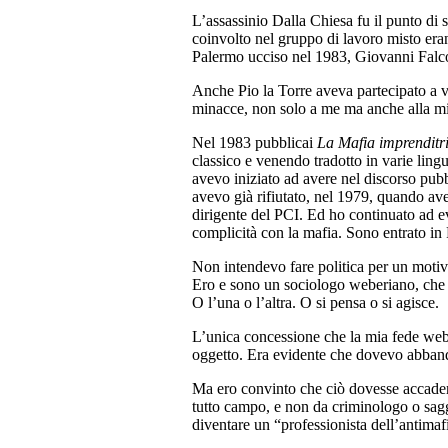
L’assassinio Dalla Chiesa fu il punto di s
coinvolto nel gruppo di lavoro misto era
Palermo ucciso nel 1983, Giovanni Falco
Anche Pio la Torre aveva partecipato a v
minacce, non solo a me ma anche alla mia
Nel 1983 pubblicai
La Mafia imprenditric
classico e venendo tradotto in varie ling
avevo iniziato ad avere nel discorso pubb
avevo già rifiutato, nel 1979, quando av
dirigente del PCI. Ed ho continuato ad ev
complicità con la mafia. Sono entrato in
Non intendevo fare politica per un motiv
Ero e sono un sociologo weberiano, che no
O l’una o l’altra. O si pensa o si agisce.
L’unica concessione che la mia fede webe
oggetto. Era evidente che dovevo abbando
Ma ero convinto che ciò dovesse accadere
tutto campo, e non da criminologo o saggi
diventare un “professionista dell’antimaf