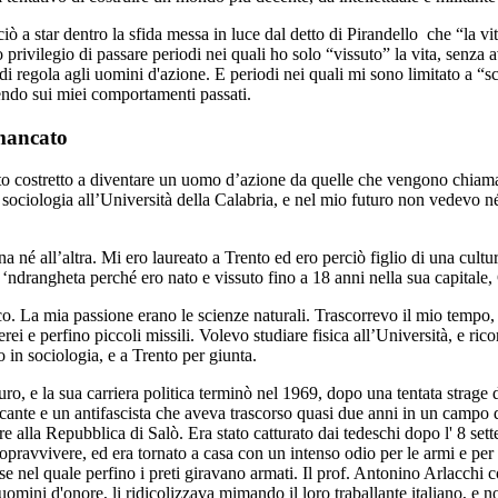
ò a star dentro la sfida messa in luce dal detto di Pirandello che “la vit
o privilegio di passare periodi nei quali ho solo “vissuto” la vita, senza a
i regola agli uomini d'azione. E periodi nei quali mi sono limitato a “sc
ttendo sui miei comportamenti passati.
 mancato
to costretto a diventare un uomo d’azione da quelle che vengono chiamate
sociologia all’Università della Calabria, e nel mio futuro non vedevo né l
na né all’altra. Mi ero laureato a Trento ed ero perciò figlio di una cult
ndrangheta perché ero nato e vissuto fino a 18 anni nella sua capitale,
co. La mia passione erano le scienze naturali. Trascorrevo il mio tempo,
 aerei e perfino piccoli missili. Volevo studiare fisica all’Università, e r
 in sociologia, e a Trento per giunta.
ro, e la sua carriera politica terminò nel 1969, dopo una tentata strage
cante e un antifascista che aveva trascorso quasi due anni in un campo di 
erire alla Repubblica di Salò. Era stato catturato dai tedeschi dopo l' 8 
a sopravvivere, ed era tornato a casa con un intenso odio per le armi e pe
e nel quale perfino i preti giravano armati. Il prof. Antonino Arlacchi 
uomini d'onore, li ridicolizzava mimando il loro traballante italiano, e n