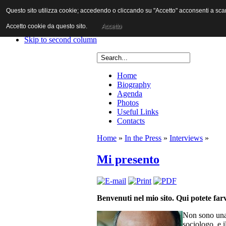
Questo sito utilizza cookie; accedendo o cliccando su "Accetto" acconsenti a scaric
Skip to content
Skip to main navigation
Accetto cookie da questo sito.
Accetto
Skip to first column
Skip to second column
Home
Biography
Agenda
Photos
Useful Links
Contacts
Home
»
In the Press
»
Interviews
»
Mi presento
Benvenuti nel mio sito. Qui potete farv
Non sono una 
sociologo, e i