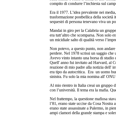
compito di condurre l’inchiesta sul camp
Era il 1977. L’idea prevalente nei media
trasformazione postbellica della società i
sequestri di persona tenevano viva un po’
Mandai in giro per la Calabria un gruppett
era tutt’altro che scomparsa. Non solo er
un micidiale salto di qualità verso l’impr
Non potevo, a questo punto, non andare a
perdere. Nel 1978 scrissi un saggio che 
Avevo vinto intanto una borsa di studio 
Quell' anno fui invitato ad Harvard, al C
reazione di mio padre alla notizia dell' 
era tipo da autocritica. Era un uomo bur
sinistra. Fu solo la mia nomina all' ONU
Al mio rientro in Italia creai un gruppo di
con l’università. Il tema era la mafia. Que
Nel frattempo, la questione mafiosa stava
l’81, erano state uccise da Cosa Nostra al
erano state assassinate a Palermo, in pie
ampi clamori della grande stampa e solen