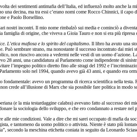
volta dei sentimenti antimafia dell’Italia, ed influenzò molto anche la m
no una decina, ma tra essi c’erano nomi come Rocco Chinnici, il capo de
ne e Paolo Borsellino.
ari nostri incontri. Il mio nome rimbalzò sui media e cominciò a divent
 famiglia di origine, che viveva a Gioia Tauro e non si era più ripresa
e. L’etica mafiosa e lo spirito del capitalismo
. Il libro ha avuto una s
ue. Può sembrare strano, ma nonostante il successo incontrato dai miei stu
lico, non riuscivo ancora a vedermi nelle vesti di un uomo d’azione. La 
evo 28 anni, una candidatura al Parlamento come indipendente di sinist
itare l’impegno politico diretto fino alle stragi del 1992 e l’incriminazi
 Parlamento solo nel 1994, quando avevo già 43 anni, e quando era ormai 
o fondamentale: avevo un programma di ricerca scientifica nella testa. R
n crede all’illusione di Marx che sia possibile fare politica in modo sc
riana (e la mia testardaggine calabra) avevano fatto al successo dei mie
nare la sociologia dello sviluppo, e che ero condannato a restare nel 
 alle mie condizioni. Vale a dire che mi sarei occupato di mafia da soci
sta, e tantomeno da uomo politico o attivista. Niente è stato più lontano
ia”, secondo la meschina etichetta coniata in seguito da Leonardo Sciasc