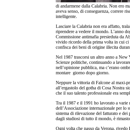
di andarmene dalla Calabria. Non ero magi
aveva senso, di conseguenza, correre risc
intelligente.
Lasciare la Calabria non era affatto, tra
riprendere a vedere il mondo. L’anno dop
Commissione antimafia presieduta da Ab
vivido ricordo della prima volta in cui c
confisca dei beni di origine illecita duran
Nel 1987 trascorsi un altro anno a New Y
Scienze politiche, continuando a lavorare
nell’opinione pubblica, ma c’erano ombre 
montare giorno dopo giorno.
Neppure la vittoria di Falcone al maxi-p
all’ergastolo del gotha di Cosa Nostra sic
che il suo talento professionale era semp
Tra il 1987 e il 1991 ho lavorato a varie
dell’Associazione internazionale per lo s
sistema di rilevazione del fatturato e de
dagli studiosi di tutto il mondo, è rimas
Ogni volta che passo da Verona, rivedo Ro