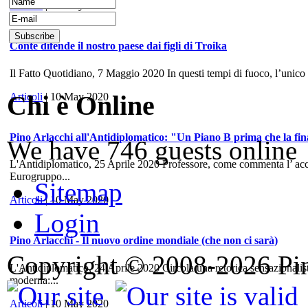
Articoli
| 10 May 2020
Conte difende il nostro paese dai figli di Troika
Il Fatto Quotidiano, 7 Maggio 2020 In questi tempi di fuoco, l’unico
Chi è Online
Articoli
| 10 May 2020
Pino Arlacchi all'Antidiplomatico: "Un Piano B prima che la fina
We have 746 guests online
L'Antidiplomatico, 25 Aprile 2020 Professore, come commenta l’ accord
Eurogruppo...
Sitemap
Articoli
| 10 May 2020
Login
Pino Arlacchi - Il nuovo ordine mondiale (che non ci sarà)
Copyright © 2008-2026 Pino
L'Antidiplomatico, 24 Aprile 2020 Circola una retorica sensazionalis
moderna:...
Articoli
| 10 May 2020