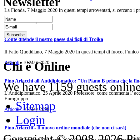
Newsletter
La Fionda, 7 Maggio 2020 In questi tempi arroventati, si cercano i prece
Articoli
| 10 May 2020
Conte difende il nostro paese dai figli di Troika
Il Fatto Quotidiano, 7 Maggio 2020 In questi tempi di fuoco, l’unico
Chi è Online
Articoli
| 10 May 2020
Pino Arlacchi all'Antidiplomatico: "Un Piano B prima che la fina
We have 1159 guests onlin
L'Antidiplomatico, 25 Aprile 2020 Professore, come commenta l’ accord
Eurogruppo...
Sitemap
Articoli
| 10 May 2020
Login
Pino Arlacchi - Il nuovo ordine mondiale (che non ci sarà)
Copyright © 2008-2026 Pino