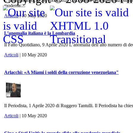
L'Antidiplomatico, 24 Aprile 2020 Circola una retorica sensazionalis
moderna:...
Articoli
| 10 May 2020
L’anomalia italiana è la Lombardia
Il Fatto Quotidiano, 9 Aprile 2020 L’anomalia dell’alto numero di dece
Articoli
| 10 May 2020
Arlacchi: «A Miami i soldi della corruzione venezuelana"
Il Periodista, 1 Aprile 2020 di Ruggero Tantulli. Il Periodista ha chies
Articoli
| 10 May 2020