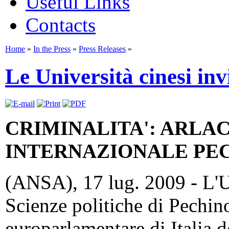
Useful Links
Contacts
Home
»
In the Press
»
Press Releases
»
Le Università cinesi in
CRIMINALITA': ARLA
INTERNAZIONALE PE
(ANSA), 17 lug. 2009 - L'U
Scienze politiche di Pechino
europarlamentare di Italia d