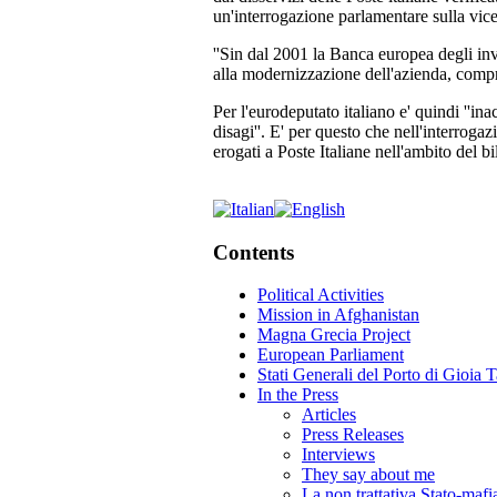
un'interrogazione parlamentare sulla vic
''Sin dal 2001 la Banca europea degli inve
alla modernizzazione dell'azienda, compre
Per l'eurodeputato italiano e' quindi ''ina
disagi''. E' per questo che nell'interroga
erogati a Poste Italiane nell'ambito del bi
Contents
Political Activities
Mission in Afghanistan
Magna Grecia Project
European Parliament
Stati Generali del Porto di Gioia 
In the Press
Articles
Press Releases
Interviews
They say about me
La non trattativa Stato-mafi