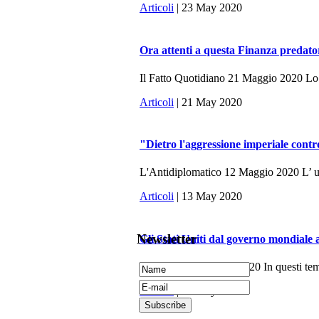
Articoli
| 23 May 2020
Ora attenti a questa Finanza predato
Il Fatto Quotidiano 21 Maggio 2020 Lo sc
Articoli
| 21 May 2020
"Dietro l'aggressione imperiale contr
L'Antidiplomatico 12 Maggio 2020 L’ ulti
Articoli
| 13 May 2020
Newsletter
Gli Stati Uniti dal governo mondiale 
La Fionda, 7 Maggio 2020 In questi tempi 
Articoli
| 10 May 2020