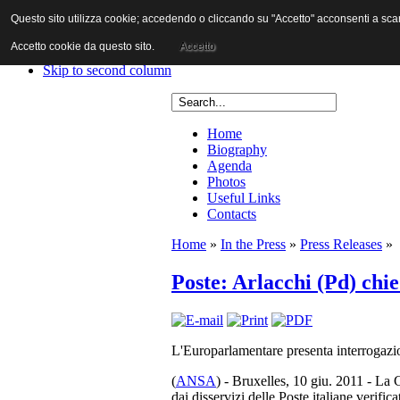
Questo sito utilizza cookie; accedendo o cliccando su "Accetto" acconsenti a scaric
Skip to content
Skip to main navigation
Accetto cookie da questo sito.
Accetto
Skip to first column
Skip to second column
Home
Biography
Agenda
Photos
Useful Links
Contacts
Home
»
In the Press
»
Press Releases
»
Poste: Arlacchi (Pd) chie
L'Europarlamentare presenta interrogazi
(
ANSA
) - Bruxelles, 10 giu. 2011 - La 
dai disservizi delle Poste italiane verifi