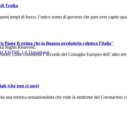
 di Troika
uesti tempi di fuoco, l’unico uomo di governo che pare aver capito qual
n Piano B prima che la finanza predatoria colpisca l'Italia"
ll Rights Reserved.
sore, come commenta l’ accordo del Consiglio Europeo dell’ altro ieri ch
ale (che non ci sarà)
la una retorica sensazionalista che vede la sindrome del Coronavirus co