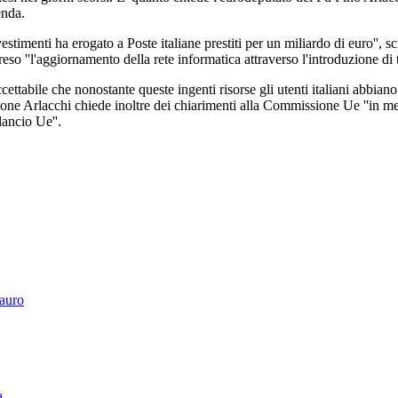
enda.
stimenti ha erogato a Poste italiane prestiti per un miliardo di euro'', sc
so ''l'aggiornamento della rete informatica attraverso l'introduzione di 
ccettabile che nonostante queste ingenti risorse gli utenti italiani abbian
zione Arlacchi chiede inoltre dei chiarimenti alla Commissione Ue ''in mer
lancio Ue''.
Tauro
a