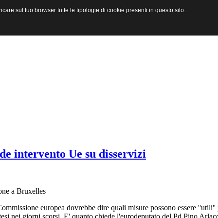
are sul tuo browser tutte le tipologie di cookie presenti in questo sito..
de intervento Ue su disservizi
one a Bruxelles
Commissione europea dovrebbe dire quali misure possono essere ''utili'' 
catesi nei giorni scorsi. E' quanto chiede l'eurodeputato del Pd Pino Arlac