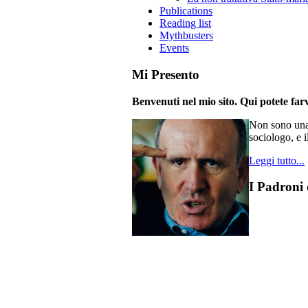
Publications
Reading list
Mythbusters
Events
Mi Presento
Benvenuti nel mio sito. Qui potete farv
Non sono una 
sociologo, e i
Leggi tutto...
I Padroni