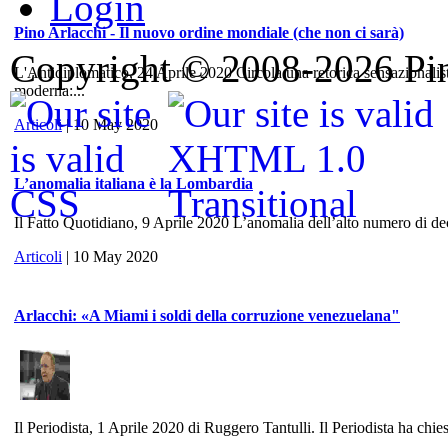
Login
Pino Arlacchi - Il nuovo ordine mondiale (che non ci sarà)
Copyright © 2008-2026 Pino
L'Antidiplomatico, 24 Aprile 2020 Circola una retorica sensazionalis
moderna:...
Articoli
| 10 May 2020
L’anomalia italiana è la Lombardia
Il Fatto Quotidiano, 9 Aprile 2020 L’anomalia dell’alto numero di dece
Articoli
| 10 May 2020
Arlacchi: «A Miami i soldi della corruzione venezuelana"
Il Periodista, 1 Aprile 2020 di Ruggero Tantulli. Il Periodista ha chies