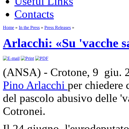
Useful Links
Contacts
Home
»
In the Press
»
Press Releases
»
Arlacchi: «Su 'vacche s
(ANSA) - Crotone, 9 giu. 2
Pino Arlacchi
per chiedere 
del pascolo abusivo delle 'va
Cotronei.
Il 24 giugno, l'eurodeputato 