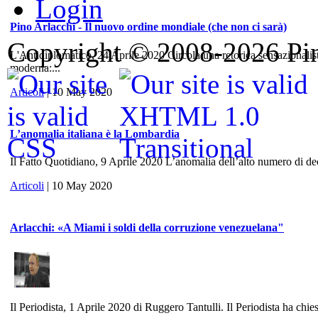
Login
Pino Arlacchi - Il nuovo ordine mondiale (che non ci sarà)
Copyright © 2008-2026 Pino
L'Antidiplomatico, 24 Aprile 2020 Circola una retorica sensazionalis
moderna:...
Articoli
| 10 May 2020
L’anomalia italiana è la Lombardia
Il Fatto Quotidiano, 9 Aprile 2020 L’anomalia dell’alto numero di dece
Articoli
| 10 May 2020
Arlacchi: «A Miami i soldi della corruzione venezuelana"
Il Periodista, 1 Aprile 2020 di Ruggero Tantulli. Il Periodista ha chies