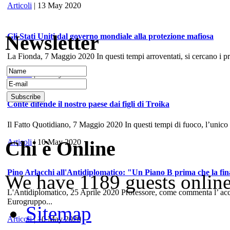
Articoli
| 13 May 2020
Newsletter
Gli Stati Uniti dal governo mondiale alla protezione mafiosa
La Fionda, 7 Maggio 2020 In questi tempi arroventati, si cercano i prece
Articoli
| 10 May 2020
Conte difende il nostro paese dai figli di Troika
Il Fatto Quotidiano, 7 Maggio 2020 In questi tempi di fuoco, l’unico
Chi è Online
Articoli
| 10 May 2020
Pino Arlacchi all'Antidiplomatico: "Un Piano B prima che la fina
We have 1189 guests onlin
L'Antidiplomatico, 25 Aprile 2020 Professore, come commenta l’ accord
Eurogruppo...
Sitemap
Articoli
| 10 May 2020