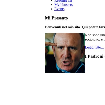
Reading list
Mythbusters
Events
Mi Presento
Benvenuti nel mio sito. Qui potete farv
Non sono una 
sociologo, e i
Leggi tutto...
I Padroni