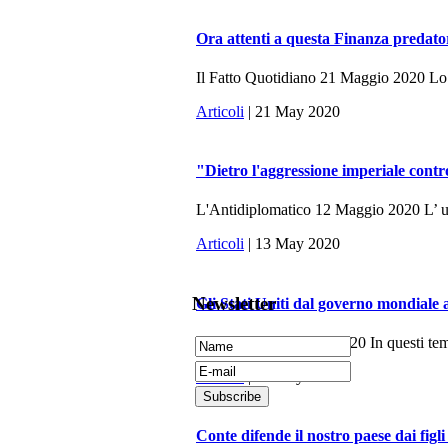
Ora attenti a questa Finanza predato
Il Fatto Quotidiano 21 Maggio 2020 Lo sc
Articoli
| 21 May 2020
"Dietro l'aggressione imperiale contr
L'Antidiplomatico 12 Maggio 2020 L’ ulti
Articoli
| 13 May 2020
Newsletter
Gli Stati Uniti dal governo mondiale 
La Fionda, 7 Maggio 2020 In questi tempi 
Articoli
| 10 May 2020
Conte difende il nostro paese dai figli