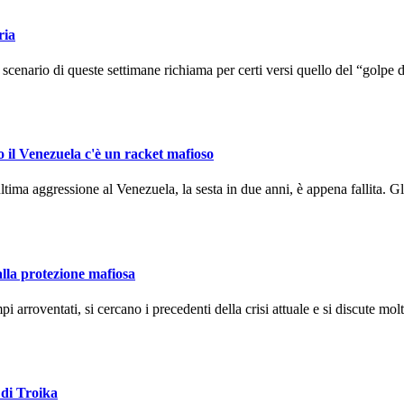
ria
enario di queste settimane richiama per certi versi quello del “golpe d
o il Venezuela c'è un racket mafioso
ma aggressione al Venezuela, la sesta in due anni, è appena fallita. Gli
alla protezione mafiosa
arroventati, si cercano i precedenti della crisi attuale e si discute molto
 di Troika