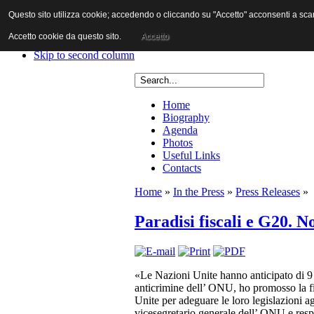
Questo sito utilizza cookie; accedendo o cliccando su "Accetto" acconsenti a scaric
Skip to content
Skip to main navigation
Accetto cookie da questo sito.
Accetto
Skip to first column
Skip to second column
Home
Biography
Agenda
Photos
Useful Links
Contacts
Home
»
In the Press
»
Press Releases
»
Paradisi fiscali e G20. N
«Le Nazioni Unite hanno anticipato di 9 a
anticrimine dell’ ONU, ho promosso la fi
Unite per adeguare le loro legislazioni ag
vicesegretario generale dell’ ONU e respo