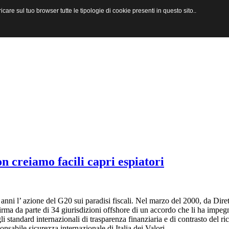
are sul tuo browser tutte le tipologie di cookie presenti in questo sito..
on creiamo facili capri espiatori
nni l’ azione del G20 sui paradisi fiscali. Nel marzo del 2000, da Diret
rma da parte di 34 giurisdizioni offshore di un accordo che li ha impegn
li standard internazionali di trasparenza finanziaria e di contrasto del r
nsabile sicurezza internazionale di Italia dei Valori.