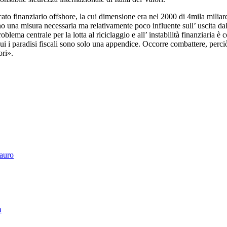
o finanziario offshore, la cui dimensione era nel 2000 di 4mila miliardi
ono una misura necessaria ma relativamente poco influente sull’ uscita dal
ema centrale per la lotta al riciclaggio e all’ instabilità finanziaria è c
ui i paradisi fiscali sono solo una appendice. Occorre combattere, perciò
ori».
Tauro
a