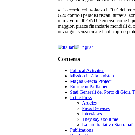
«L’ accordo coinvolgeva il 70% del mercat
G20 contro i paradisi fiscali, tuttavia, s
mio lavoro all’ ONU è emerso come il probl
maggiori piazze finanziarie mondiali di c
nevralgici senza creare facili capri espiat
Contents
Political Activities
Mission in Afghanistan
Magna Grecia Project
European Parliament
Stati Generali del Porto di Gioia 
In the Press
Articles
Press Releases
Interviews
They say about me
La non trattativa Stato-mafi
Publications