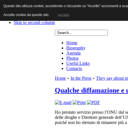
Questo sito utilizza cookie; accedendo o cliccando su "Accetto" acconsenti a scaric
Skip to content
Skip to main navigation
Accetto cookie da questo sito.
Accetto
Skip to first column
Skip to second column
Home
Biography
Agenda
Photos
Useful Links
Contacts
Home
»
In the Press
»
They say about 
Qualche diffamazione e u
Ho prestato servizio presso l’ONU dal se
delle droghe e Direttore generale dell’Uf
poiché non ho ritenuto di rimanere più a