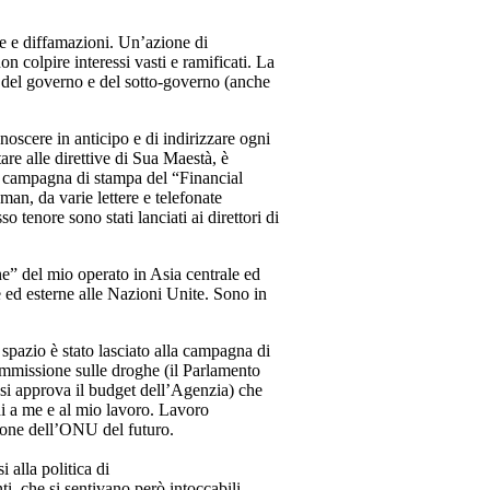
ie e diffamazioni. Un’azione di
n colpire interessi vasti e ramificati. La
rte del governo e del sotto-governo (anche
oscere in anticipo e di indirizzare ogni
are alle direttive di Sua Maestà, è
na campagna di stampa del “Financial
n, da varie lettere e telefonate
 tenore sono stati lanciati ai direttori di
e” del mio operato in Asia centrale ed
ne ed esterne alle Nazioni Unite. Sono in
o spazio è stato lasciato alla campagna di
ommissione sulle droghe (il Parlamento
e si approva il budget dell’Agenzia) che
di a me e al mio lavoro. Lavoro
zione dell’ONU del futuro.
 alla politica di
ti, che si sentivano però intoccabili