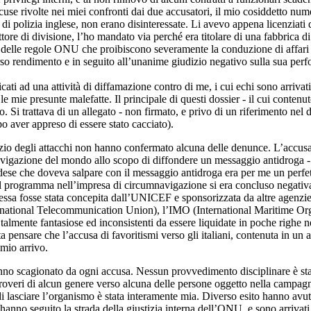
cuse rivolte nei miei confronti dai due accusatori, il mio cosiddetto nu
e di polizia inglese, non erano disinteressate. Li avevo appena licenzi
ore di divisione, l’ho mandato via perché era titolare di una fabbrica di
 delle regole ONU che proibiscono severamente la conduzione di affari ne
rso rendimento e in seguito all’unanime giudizio negativo sulla sua perf
ati ad una attività di diffamazione contro di me, i cui echi sono arrivati in
e mie presunte malefatte. Il principale di questi dossier - il cui conten
 Si trattava di un allegato - non firmato, e privo di un riferimento nel d
o aver appreso di essere stato cacciato).
nizio degli attacchi non hanno confermato alcuna delle denunce. L’accusa
vigazione del mondo allo scopo di diffondere un messaggio antidroga - 
dese che doveva salpare con il messaggio antidroga era per me un perfetto
l programma nell’impresa di circumnavigazione si era concluso negativa
nte essa fosse stata concepita dall’UNICEF e sponsorizzata da altre ag
tional Telecommunication Union), l’IMO (International Maritime Organi
o talmente fantasiose ed inconsistenti da essere liquidate in poche righe n
a pensare che l’accusa di favoritismi verso gli italiani, contenuta in un 
mio arrivo.
anno scagionato da ogni accusa. Nessun provvedimento disciplinare è stat
veri di alcun genere verso alcuna delle persone oggetto nella campagna
i lasciare l’organismo è stata interamente mia. Diverso esito hanno avuto
anno seguito la strada della giustizia interna dell’ONU, e sono arrivati 