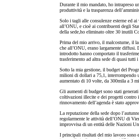
Durante il mio mandato, ho intrapreso un
produttività e la trasparenza dell’ammini
Solo i tagli alle consulenze esterne ed ai
all’ONU, e cioè ai contribuenti degli Sta
della sede,ho eliminato oltre 30 inutili C
Prima del mio arrivo, il malcostume, il l
che all’ONU, erano largamente diffusi. Da
introdotto hanno comportato il trasferim
trasferimento ad altra sede di quasi tutti i 
Sotto la mia gestione, il budget del Pro
milioni di dollari a 75,1, interrompendo 
aumentato di 10 volte, da 300mila a 3 mil
Gli aumenti di budget sono stati generati
coltivazioni illecite e dei progetti contro 
rinnovamento dell’agenda è stato approva
La reputazione della sede dopo l’autunno 1
regolarmente le attività dell’ONU di Vien
improvvisa di un entità delle Nazioni Un
I principali risultati del mio lavoro son