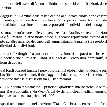
a riforma della sede di Vienna, eliminando sprechi e duplicazioni, dece
strazione.
 viaggi inutili -la “fine della festa” che ho annunciato subito dopo esser
ti membri, più di 2 milioni di dollari all’anno per vari anni. Nei primi
omitati interni, sostituendoli con responsabilità individuali dei manager.
assismo, la confusione delle competenze e la subordinazione dei funzionar
 ciò il morale interno molto basso, e la scarsa reputazione esterna di t
ento ad altro incarico del capo dell’amministrazione interna (in seguito
direttori delle divisioni.
gramma sulle droghe, basato su contributi volontari dei paesi membri, 
un declino che durava da 5 anni. Il budget del Centro sulla criminalità, a
ioni di dollari.
 dai fondi ottenuti tramite i nuovi programmi globali,che ho ideato e real
il traffico di esseri umani, il riciclaggio del denaro sporco e la criminalit
to dopo intense discussioni tra gli stati membri.
997 è salita rapidamente. I principali quotidiani internazionali e le tel
na. Basta consultare via Web l’archivio dei principali media internazion
ite quasi sconosciuta prima del 1997.
o esposti nelle note bio, nella sezione "Dalla Calabria al centro dell’inf