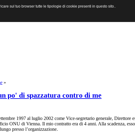
are sul tuo browser tutte le tipologie di cookie presenti in questo sito..
me
»
n po' di spazzatura contro di me
ttembre 1997 al luglio 2002 come Vice-segretario generale, Direttore e
ficio ONU di Vienna. Il mio contratto era di 4 anni. Alla scadenza, esso 
 lungo presso l’organizzazione.