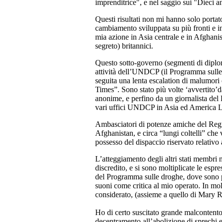
imprenditrice", e nel saggio sui "Dieci an
Questi risultati non mi hanno solo porta
cambiamento sviluppata su più fronti e in 
mia azione in Asia centrale e in Afghanist
segreto) britannici.
Questo sotto-governo (segmenti di diploma
attività dell’UNDCP (il Programma sulle d
seguita una lenta escalation di malumori
Times”. Sono stato più volte ‘avvertito’
anonime, e perfino da un giornalista del F
vari uffici UNDCP in Asia ed America La
Ambasciatori di potenze amiche del Regno
Afghanistan, e circa “lungi coltelli” che 
possesso del dispaccio riservato relativo a
L’atteggiamento degli altri stati membri n
discredito, e si sono moltiplicate le es
del Programma sulle droghe, dove sono pres
suoni come critica al mio operato. In mo
considerato, (assieme a quello di Mary R
Ho di certo suscitato grande malcontento 
decentramento,all’abolizione di sprechi e 