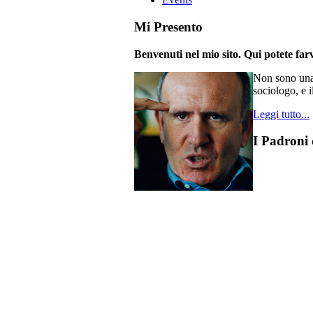
Mi Presento
Benvenuti nel mio sito. Qui potete farv
Non sono una 
sociologo, e i
Leggi tutto...
I Padroni