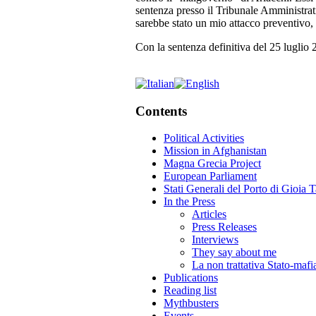
sentenza presso il Tribunale Amministrati
sarebbe stato un mio attacco preventivo, 
Con la sentenza definitiva del 25 luglio 2
Contents
Political Activities
Mission in Afghanistan
Magna Grecia Project
European Parliament
Stati Generali del Porto di Gioia 
In the Press
Articles
Press Releases
Interviews
They say about me
La non trattativa Stato-mafi
Publications
Reading list
Mythbusters
Events