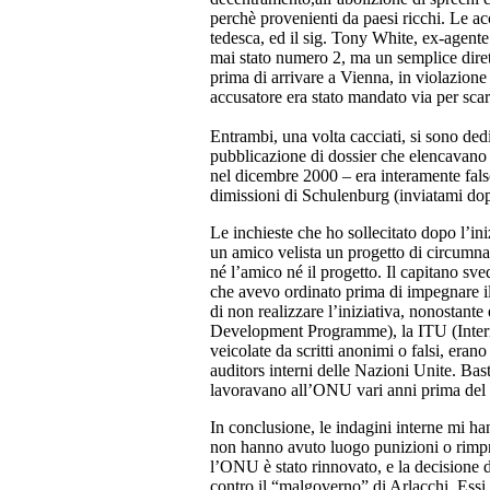
perchè provenienti da paesi ricchi. Le ac
tedesca, ed il sig. Tony White, ex-agent
mai stato numero 2, ma un semplice dirett
prima di arrivare a Vienna, in violazione
accusatore era stato mandato via per sca
Entrambi, una volta cacciati, si sono dedic
pubblicazione di dossier che elencavano l
nel dicembre 2000 – era interamente falso.
dimissioni di Schulenburg (inviatami dop
Le inchieste che ho sollecitato dopo l’i
un amico velista un progetto di circumna
né l’amico né il progetto. Il capitano sve
che avevo ordinato prima di impegnare i
di non realizzare l’iniziativa, nonosta
Development Programme), la ITU (Interna
veicolate da scritti anonimi o falsi, eran
auditors interni delle Nazioni Unite. Bast
lavoravano all’ONU vari anni prima del 
In conclusione, le indagini interne mi h
non hanno avuto luogo punizioni o rimpro
l’ONU è stato rinnovato, e la decisione d
contro il “malgoverno” di Arlacchi. Essi h