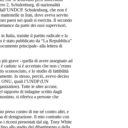
mero 2, Schulenburg, di nazionalità
ati dall’UNDCP. Schulenburg, che non è
 mattonelle in Iran, dove aveva servito
i paesi nei quali si esercita. Il secondo
ormance da parte dei suoi supervisori.
 Italia, tramite il partito radicale e la
uto è stato pubblicato da “La Repubblica”
ocumento principale- alla lettera di
 più grave - quella di avere assegnato ad
è caduta: si è accertato che non c’erano
 sconosciuto, e lo studio di fattibilità
mente. Io stesso, perciò, avevo deciso
enzie ONU, quali l’UNDP (UN
zation). Tutte le altre accuse,
el rapporto di indagine scritto dagli
anonimo, si riferiva a persone che
o preso contro di me né contro altri, e
 di denigrazione. Il mio contratto con
 i ricorsi presentati dal sig. Tony White
fino allo stadio del dibattimento e della