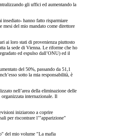
ntralizzando gli uffici ed aumentando la
mi insediato- hanno fatto risparmiare
 due mesi del mio mandato come direttore
i ai loro stati di provenienza piuttosto
utta la sede di Vienna. Le riforme che ho
 degradato ed espulso dall’ONU) ed il
è aumentato del 50%, passando da 51,1
nch’esso sotto la mia responsabilità, è
izzato nell’area della eliminazione delle
à organizzata internazionale. Il
evisioni iniziarono a coprire
ali per riscontrare l’"apparizione"
erno" del mio volume "La mafia