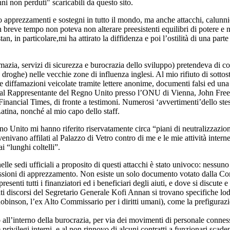
ni non perduti" scaricabili da questo sito.
to apprezzamenti e sostegni in tutto il mondo, ma anche attacchi, calunn
breve tempo non poteva non alterare preesistenti equilibri di potere e no
an, in particolare,mi ha attirato la diffidenza e poi l’ostilità di una pa
zia, servizi di sicurezza e burocrazia dello sviluppo) pretendeva di con
roghe) nelle vecchie zone di influenza inglesi. Al mio rifiuto di sottost
 e diffamazioni veicolate tramite lettere anonime, documenti falsi ed u
dal Rappresentante del Regno Unito presso l’ONU di Vienna, John Freema
inancial Times, di fronte a testimoni. Numerosi ‘avvertimenti’dello stesso
tina, nonché al mio capo dello staff.
 Unito mi hanno riferito riservatamente circa “piani di neutralizzazion
venivano affilati al Palazzo di Vetro contro di me e le mie attività inter
i “lunghi coltelli”.
elle sedi ufficiali a proposito di questi attacchi è stato univoco: nessun
pressioni di apprezzamento. Non esiste un solo documento votato dalla C
enti tutti i finanziatori ed i beneficiari degli aiuti, e dove si discute 
lti discorsi del Segretario Generale Kofi Annan si trovano specifiche lo
obinson, l’ex Alto Commissario per i diritti umani), come la prefigura
all’interno della burocrazia, per via dei movimenti di personale connessi
privilegi interni, e al non rinnovo di alcuni contratti a funzionari scaden