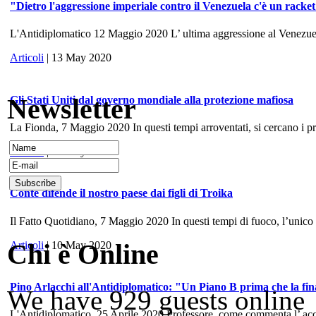
"Dietro l'aggressione imperiale contro il Venezuela c'è un racke
L'Antidiplomatico 12 Maggio 2020 L’ ultima aggressione al Venezuela, 
Articoli
| 13 May 2020
Newsletter
Gli Stati Uniti dal governo mondiale alla protezione mafiosa
La Fionda, 7 Maggio 2020 In questi tempi arroventati, si cercano i prece
Articoli
| 10 May 2020
Conte difende il nostro paese dai figli di Troika
Il Fatto Quotidiano, 7 Maggio 2020 In questi tempi di fuoco, l’unico
Chi è Online
Articoli
| 10 May 2020
Pino Arlacchi all'Antidiplomatico: "Un Piano B prima che la fina
We have 929 guests online
L'Antidiplomatico, 25 Aprile 2020 Professore, come commenta l’ accord