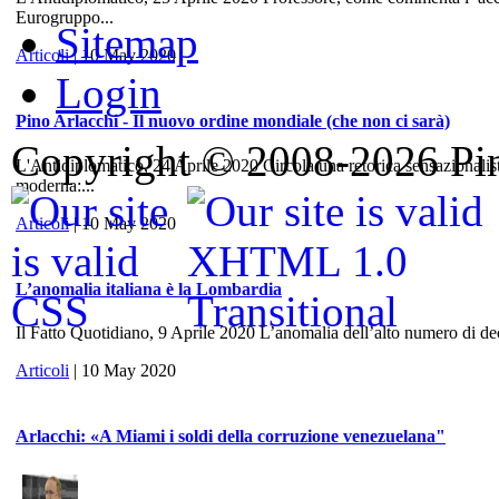
Eurogruppo...
Sitemap
Articoli
| 10 May 2020
Login
Pino Arlacchi - Il nuovo ordine mondiale (che non ci sarà)
Copyright © 2008-2026 Pino
L'Antidiplomatico, 24 Aprile 2020 Circola una retorica sensazionalis
moderna:...
Articoli
| 10 May 2020
L’anomalia italiana è la Lombardia
Il Fatto Quotidiano, 9 Aprile 2020 L’anomalia dell’alto numero di dece
Articoli
| 10 May 2020
Arlacchi: «A Miami i soldi della corruzione venezuelana"