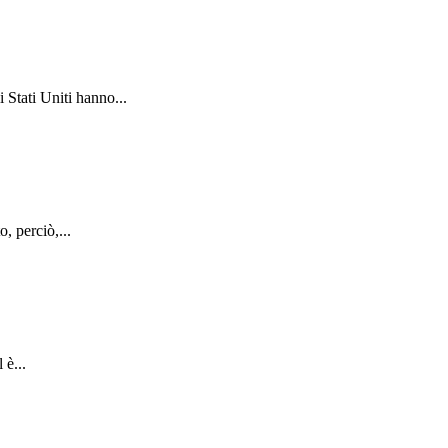
 Stati Uniti hanno...
, perciò,...
 è...