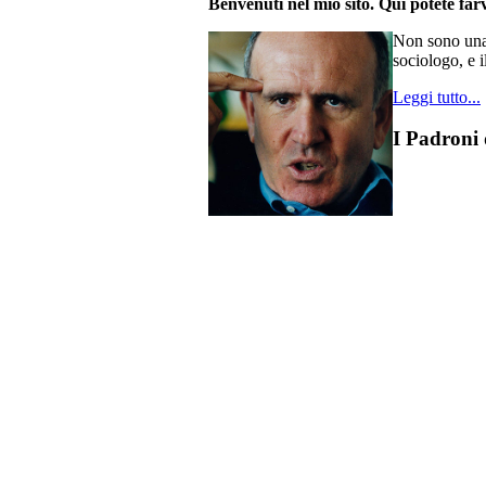
Benvenuti nel mio sito. Qui potete farv
Non sono una 
sociologo, e i
Leggi tutto...
I Padroni