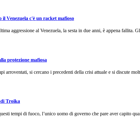
o il Venezuela c'è un racket mafioso
ma aggressione al Venezuela, la sesta in due anni, è appena fallita. Gli
alla protezione mafiosa
arroventati, si cercano i precedenti della crisi attuale e si discute molto
 di Troika
uesti tempi di fuoco, l’unico uomo di governo che pare aver capito qual