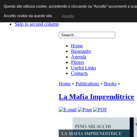
Questo sito utilizza cookie; accedendo o cliccando su "Accetto" acconsenti a scaric
Skip to content
Skip to main navigation
Accetto cookie da questo sito.
Accetto
Skip to first column
Skip to second column
Home
Biography
Agenda
Photos
Useful Links
Contacts
Home
»
Publications
»
Books
»
La Mafia Imprenditrice