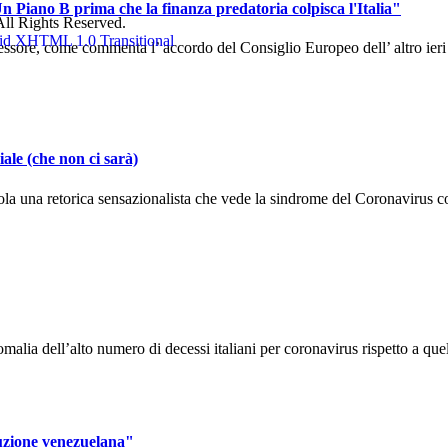
n Piano B prima che la finanza predatoria colpisca l'Italia"
ll Rights Reserved.
sore, come commenta l’ accordo del Consiglio Europeo dell’ altro ieri ch
ale (che non ci sarà)
la una retorica sensazionalista che vede la sindrome del Coronavirus co
alia dell’alto numero di decessi italiani per coronavirus rispetto a quel
ruzione venezuelana"