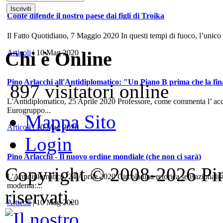
Conte difende il nostro paese dai figli di Troika
Il Fatto Quotidiano, 7 Maggio 2020 In questi tempi di fuoco, l’unico
Chi è Online
Articoli
| 10 Mag 2020
Pino Arlacchi all'Antidiplomatico: "Un Piano B prima che la fina
897 visitatori online
L'Antidiplomatico, 25 Aprile 2020 Professore, come commenta l’ accord
Eurogruppo...
Mappa Sito
Articoli
| 10 Mag 2020
Login
Pino Arlacchi - Il nuovo ordine mondiale (che non ci sarà)
Copyright © 2008-2026 Pino 
L'Antidiplomatico, 24 Aprile 2020 Circola una retorica sensazionalis
moderna:...
riservati.
Articoli
| 10 Mag 2020