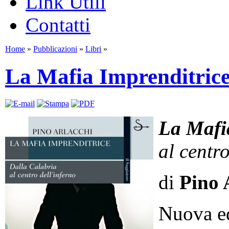
Link Utili
Contatti
Home
»
Pubblicazioni
»
Libri
»
La Mafia Imprenditric
La Mafia
al centro
di
Pino 
Nuova ed