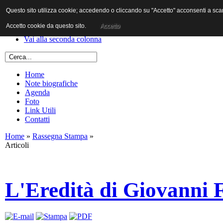
Questo sito utilizza cookie; accedendo o cliccando su "Accetto" acconsenti a scaric
Vai al contenuto
Vai alla navigazione principale
Accetto cookie da questo sito.
Accetto
Vai alla prima colonna
Vai alla seconda colonna
Home
Note biografiche
Agenda
Foto
Link Utili
Contatti
Home
»
Rassegna Stampa
»
Articoli
L'Eredità di Giovanni Fa