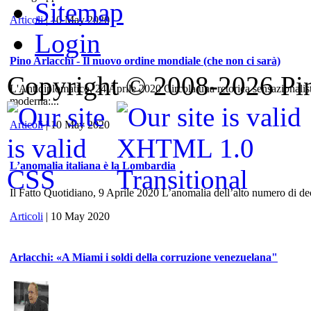
Sitemap
Articoli
| 10 May 2020
Login
Pino Arlacchi - Il nuovo ordine mondiale (che non ci sarà)
Copyright © 2008-2026 Pino
L'Antidiplomatico, 24 Aprile 2020 Circola una retorica sensazionalis
moderna:...
Articoli
| 10 May 2020
L’anomalia italiana è la Lombardia
Il Fatto Quotidiano, 9 Aprile 2020 L’anomalia dell’alto numero di dece
Articoli
| 10 May 2020
Arlacchi: «A Miami i soldi della corruzione venezuelana"