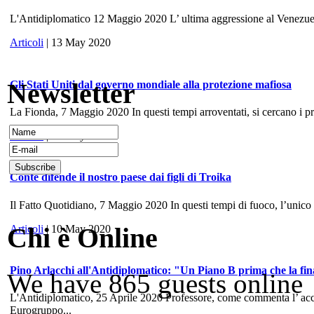
L'Antidiplomatico 12 Maggio 2020 L’ ultima aggressione al Venezuela, 
Articoli
| 13 May 2020
Newsletter
Gli Stati Uniti dal governo mondiale alla protezione mafiosa
La Fionda, 7 Maggio 2020 In questi tempi arroventati, si cercano i prece
Articoli
| 10 May 2020
Conte difende il nostro paese dai figli di Troika
Il Fatto Quotidiano, 7 Maggio 2020 In questi tempi di fuoco, l’unico
Chi è Online
Articoli
| 10 May 2020
Pino Arlacchi all'Antidiplomatico: "Un Piano B prima che la fina
We have 865 guests online
L'Antidiplomatico, 25 Aprile 2020 Professore, come commenta l’ accord
Eurogruppo...