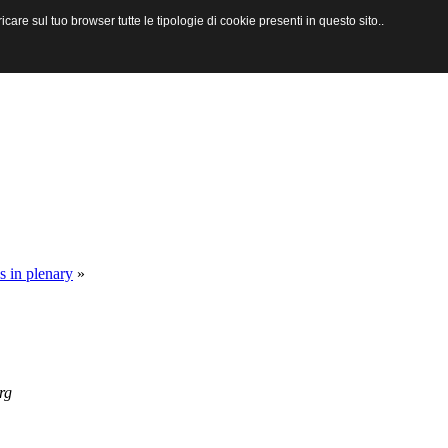
are sul tuo browser tutte le tipologie di cookie presenti in questo sito..
s in plenary
»
rg