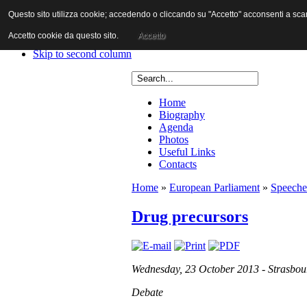
Questo sito utilizza cookie; accedendo o cliccando su "Accetto" acconsenti a scaric
Skip to content
Skip to main navigation
Accetto cookie da questo sito.
Accetto
Skip to first column
Skip to second column
Home
Biography
Agenda
Photos
Useful Links
Contacts
Home
»
European Parliament
»
Speeche
Drug precursors
Wednesday, 23 October 2013 - Strasbou
Debate