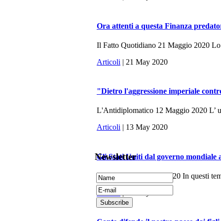
Ora attenti a questa Finanza predato
Il Fatto Quotidiano 21 Maggio 2020 Lo sc
Articoli
| 21 May 2020
"Dietro l'aggressione imperiale contr
L'Antidiplomatico 12 Maggio 2020 L’ ulti
Articoli
| 13 May 2020
Newsletter
Gli Stati Uniti dal governo mondiale 
La Fionda, 7 Maggio 2020 In questi tempi 
Articoli
| 10 May 2020