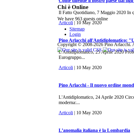
Conte difende il nostro paese dai figli
Chi è Online
Il Fatto Quotidiano, 7 Maggio 2020 In q
We have 963 guests online
Articoli
| 10 May 2020
Sitemap
Login
Pino Arlacchi all'Antidiplomatico: "U
Copyright © 2008-2026 Pino Arlacchi. A
L'Antidiplomatico, 25 Aprile 2020 Profes
Eurogruppo...
Articoli
| 10 May 2020
Pino Arlacchi - Il nuovo ordine mondi
L'Antidiplomatico, 24 Aprile 2020 Circo
moderna:...
Articoli
| 10 May 2020
L’anomalia italiana è la Lombardia