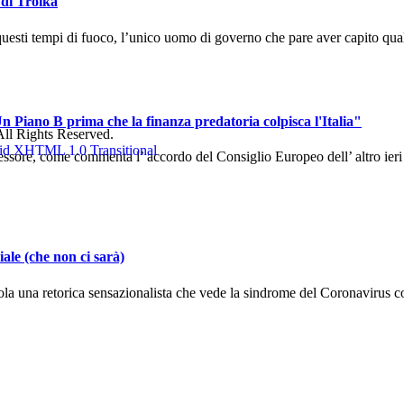
 di Troika
uesti tempi di fuoco, l’unico uomo di governo che pare aver capito qual
n Piano B prima che la finanza predatoria colpisca l'Italia"
ll Rights Reserved.
sore, come commenta l’ accordo del Consiglio Europeo dell’ altro ieri ch
ale (che non ci sarà)
la una retorica sensazionalista che vede la sindrome del Coronavirus co