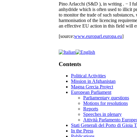
Pino Arlacchi (S&D ), in writing . − I fu
anhydride which is often used to illicit 
to monitor the trade of such substances, 
harmonisation of the licencing requiremen
an effective EU action in this field will
[source:
www.europarl.europa.eu
]
Contents
Political Activities
Mission in Afghanistan
Magna Grecia Project
European Parliament
Parliamentary questions
Motions for resolutions
Reports
Speeches in plenary
Attività Parlamento Europ
Stati Generali del Porto di Gioia 
In the Press
Publications