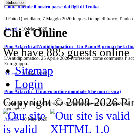
Conte difende il nostro paese dai figli di Troika
Il Fatto Quotidiano, 7 Maggio 2020 In questi tempi di fuoco, l’unico
Chi è Online
Articoli
| 10 May 2020
Pino Arlacchi all'Antidiplomatico: "Un Piano B prima che la fina
We have 885 guests online
L'Antidiplomatico, 25 Aprile 2020 Professore, come commenta l’ accord
Eurogruppo...
Sitemap
Articoli
| 10 May 2020
Login
Pino Arlacchi - Il nuovo ordine mondiale (che non ci sarà)
Copyright © 2008-2026 Pino
L'Antidiplomatico, 24 Aprile 2020 Circola una retorica sensazionalis
moderna:...
Articoli
| 10 May 2020