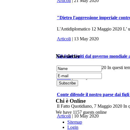
Articoli
| 21 May 2020
"Dietro l'aggressione imperiale contr
L'Antidiplomatico 12 Maggio 2020 L’ ulti
Articoli
| 13 May 2020
Newsletter
Gli Stati Uniti dal governo mondiale 
La Fionda, 7 Maggio 2020 In questi tempi 
Articoli
| 10 May 2020
Conte difende il nostro paese dai figli
Chi è Online
Il Fatto Quotidiano, 7 Maggio 2020 In q
We have 1157 guests online
Articoli
| 10 May 2020
Sitemap
Login