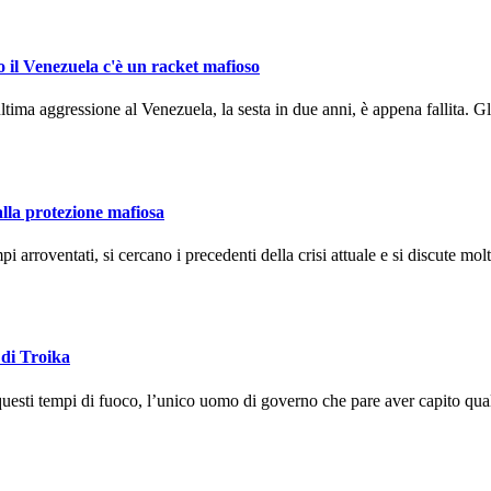
o il Venezuela c'è un racket mafioso
ma aggressione al Venezuela, la sesta in due anni, è appena fallita. Gli
alla protezione mafiosa
arroventati, si cercano i precedenti della crisi attuale e si discute molto
 di Troika
uesti tempi di fuoco, l’unico uomo di governo che pare aver capito qual