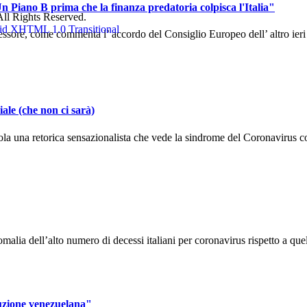
n Piano B prima che la finanza predatoria colpisca l'Italia"
ll Rights Reserved.
sore, come commenta l’ accordo del Consiglio Europeo dell’ altro ieri ch
ale (che non ci sarà)
la una retorica sensazionalista che vede la sindrome del Coronavirus co
alia dell’alto numero di decessi italiani per coronavirus rispetto a quel
ruzione venezuelana"