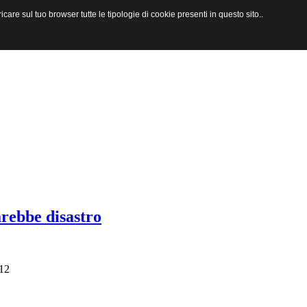
are sul tuo browser tutte le tipologie di cookie presenti in questo sito..
arebbe disastro
012