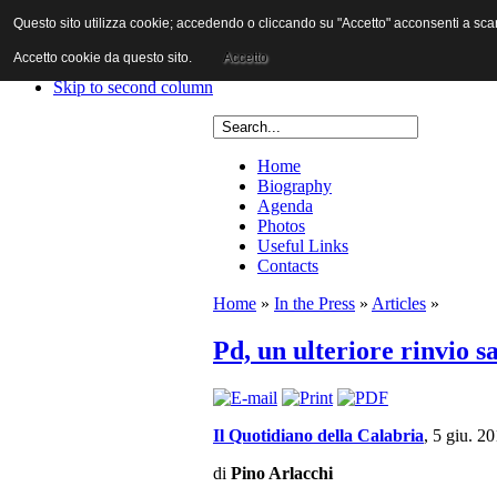
Questo sito utilizza cookie; accedendo o cliccando su "Accetto" acconsenti a scaric
Skip to content
Skip to main navigation
Accetto cookie da questo sito.
Accetto
Skip to first column
Skip to second column
Home
Biography
Agenda
Photos
Useful Links
Contacts
Home
»
In the Press
»
Articles
»
Pd, un ulteriore rinvio s
Il Quotidiano della Calabria
, 5 giu. 2
di
Pino Arlacchi