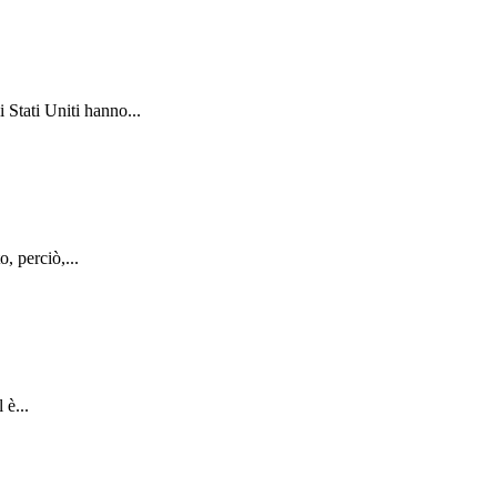
 Stati Uniti hanno...
, perciò,...
 è...