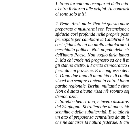
1. Sono tornato ad occuparmi della mia 
c'entra il ritorno alle origini. Al contra
ci sono solo inizi.
2. Bene. Anzi, male. Perché questo nuovo
preparato a misurarmi con l'estensione 
sfiducia così profonda nelle proprie poss
principale per cambiare la Calabria è la 
così sfiduciato mi ha molto addolorato. E
meschinità politica. Noi, popolo della si
dell'intero Paese. Non voglio farla lunga
3. Ma chi crede nel progresso sa che il 
gli stanno dietro, il Partito democratico 
fiera da cui proviene. E il congresso de
4. Dopo due anni di anarchia e di conflit
vivaci ma sempre contenuta entro i binar
partito regionale. Iscritti, militanti e c
Non c'è stata alcuna rissa n'è scontro sop
democrazia.
5. Sarebbe ben strano, e invero disastros
del 24 giugno. Si tratterebbe di uno schia
sconfitte e della subalternità. E se tale 
un atto di prepotenza centralista da un l
che ne sancisce la natura federale. E che