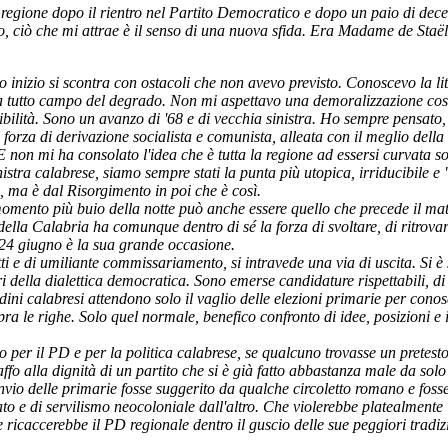
regione dopo il rientro nel Partito Democratico e dopo un paio di dece
rio, ciò che mi attrae è il senso di una nuova sfida. Era Madame de Staël
 inizio si scontra con ostacoli che non avevo previsto. Conoscevo la li
a tutto campo del degrado. Non mi aspettavo una demoralizzazione così
ibilità. Sono un avanzo di '68 e di vecchia sinistra. Ho sempre pensato,
forza di derivazione socialista e comunista, alleata con il meglio della 
 non mi ha consolato l'idea che è tutta la regione ad essersi curvata sot
nistra calabrese, siamo sempre stati la punta più utopica, irriducibile e
, ma è dal Risorgimento in poi che è così.
momento più buio della notte può anche essere quello che precede il mat
della Calabria ha comunque dentro di sé la forza di svoltare, di ritrovare 
l 24 giugno è la sua grande occasione.
ti e di umiliante commissariamento, si intravede una via di uscita. Si è
i della dialettica democratica. Sono emerse candidature rispettabili, di
ittadini calabresi attendono solo il vaglio delle elezioni primarie per con
ra le righe. Solo quel normale, benefico confronto di idee, posizioni e i
o per il PD e per la politica calabrese, se qualcuno trovasse un pretesto
ffo alla dignità di un partito che si è già fatto abbastanza male da solo 
rinvio delle primarie fosse suggerito da qualche circoletto romano e fosse
ato e di servilismo neocoloniale dall'altro. Che violerebbe platealmente 
 ricaccerebbe il PD regionale dentro il guscio delle sue peggiori tradiz