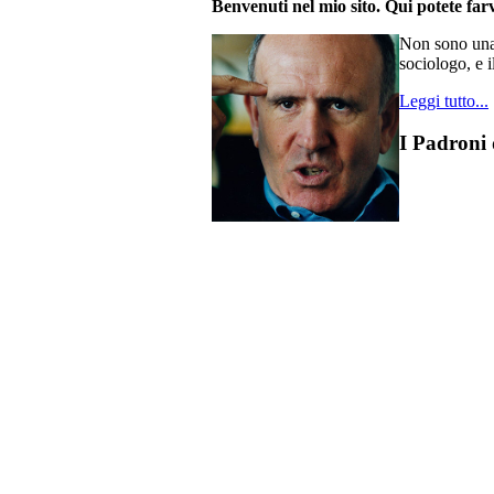
Benvenuti nel mio sito. Qui potete farv
Non sono una 
sociologo, e i
Leggi tutto...
I Padroni