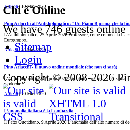
Chi è Online
Articoli
| 10 May 2020
Pino Arlacchi all'Antidiplomatico: "Un Piano B prima che la fina
We have 746 guests online
L'Antidiplomatico, 25 Aprile 2020 Professore, come commenta l’ accord
Eurogruppo...
Sitemap
Articoli
| 10 May 2020
Login
Pino Arlacchi - Il nuovo ordine mondiale (che non ci sarà)
Copyright © 2008-2026 Pino
L'Antidiplomatico, 24 Aprile 2020 Circola una retorica sensazionalis
moderna:...
Articoli
| 10 May 2020
L’anomalia italiana è la Lombardia
Il Fatto Quotidiano, 9 Aprile 2020 L’anomalia dell’alto numero di dece