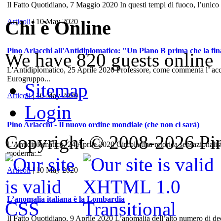
Il Fatto Quotidiano, 7 Maggio 2020 In questi tempi di fuoco, l’unico
Chi è Online
Articoli
| 10 May 2020
Pino Arlacchi all'Antidiplomatico: "Un Piano B prima che la fina
We have 820 guests online
L'Antidiplomatico, 25 Aprile 2020 Professore, come commenta l’ accord
Eurogruppo...
Sitemap
Articoli
| 10 May 2020
Login
Pino Arlacchi - Il nuovo ordine mondiale (che non ci sarà)
Copyright © 2008-2026 Pino
L'Antidiplomatico, 24 Aprile 2020 Circola una retorica sensazionalis
moderna:...
Articoli
| 10 May 2020
L’anomalia italiana è la Lombardia
Il Fatto Quotidiano, 9 Aprile 2020 L’anomalia dell’alto numero di dece