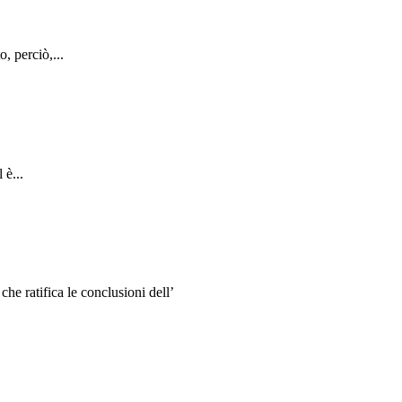
, perciò,...
 è...
e ratifica le conclusioni dell’