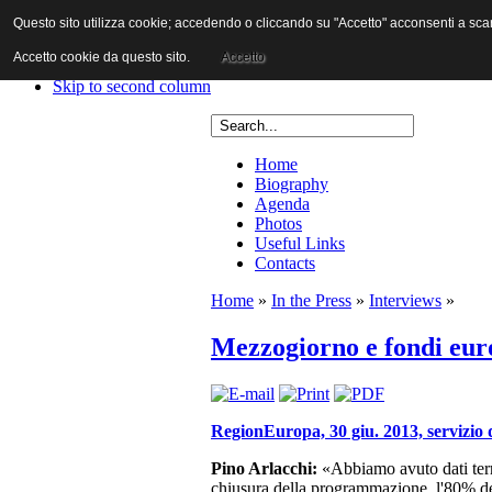
Questo sito utilizza cookie; accedendo o cliccando su "Accetto" acconsenti a scaric
Skip to content
Skip to main navigation
Accetto cookie da questo sito.
Accetto
Skip to first column
Skip to second column
Home
Biography
Agenda
Photos
Useful Links
Contacts
Home
»
In the Press
»
Interviews
»
Mezzogiorno e fondi eur
RegionEuropa, 30 giu. 2013, servizio 
Pino Arlacchi:
«Abbiamo avuto dati terr
chiusura della programmazione, l'80% dei