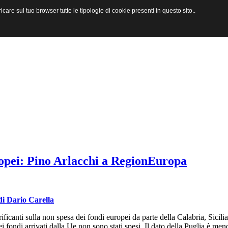
are sul tuo browser tutte le tipologie di cookie presenti in questo sito..
opei: Pino Arlacchi a RegionEuropa
di Dario Carella
ificanti sulla non spesa dei fondi europei da parte della Calabria, Sici
 fondi arrivati dalla Ue non sono stati spesi. Il dato della Puglia è me