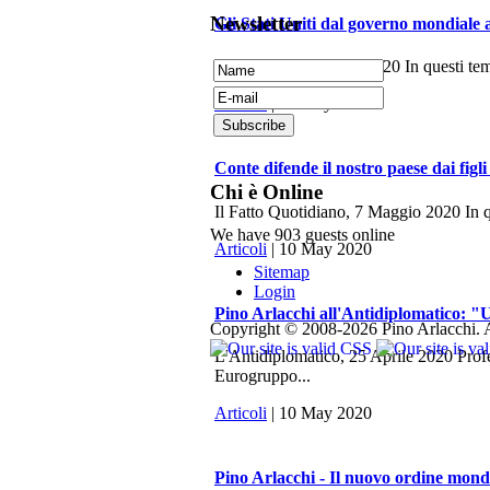
Newsletter
Gli Stati Uniti dal governo mondiale 
La Fionda, 7 Maggio 2020 In questi tempi 
Articoli
| 10 May 2020
Conte difende il nostro paese dai figli
Chi è Online
Il Fatto Quotidiano, 7 Maggio 2020 In q
We have 903 guests online
Articoli
| 10 May 2020
Sitemap
Login
Pino Arlacchi all'Antidiplomatico: "U
Copyright © 2008-2026 Pino Arlacchi. A
L'Antidiplomatico, 25 Aprile 2020 Profes
Eurogruppo...
Articoli
| 10 May 2020
Pino Arlacchi - Il nuovo ordine mondi