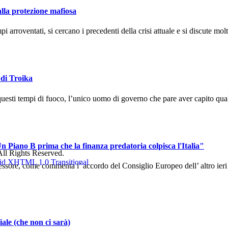
alla protezione mafiosa
arroventati, si cercano i precedenti della crisi attuale e si discute molto
 di Troika
uesti tempi di fuoco, l’unico uomo di governo che pare aver capito qual
n Piano B prima che la finanza predatoria colpisca l'Italia"
ll Rights Reserved.
sore, come commenta l’ accordo del Consiglio Europeo dell’ altro ieri ch
ale (che non ci sarà)