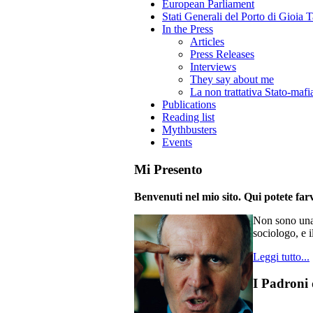
European Parliament
Stati Generali del Porto di Gioia 
In the Press
Articles
Press Releases
Interviews
They say about me
La non trattativa Stato-mafi
Publications
Reading list
Mythbusters
Events
Mi Presento
Benvenuti nel mio sito. Qui potete farv
Non sono una 
sociologo, e i
Leggi tutto...
I Padroni