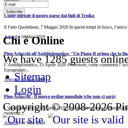
Conte difende il nostro paese dai figli di Troika
Il Fatto Quotidiano, 7 Maggio 2020 In questi tempi di fuoco, l’unico
Chi è Online
Articoli
| 10 May 2020
Pino Arlacchi all'Antidiplomatico: "Un Piano B prima che la fina
We have 1285 guests onlin
L'Antidiplomatico, 25 Aprile 2020 Professore, come commenta l’ accord
Eurogruppo...
Sitemap
Articoli
| 10 May 2020
Login
Pino Arlacchi - Il nuovo ordine mondiale (che non ci sarà)
Copyright © 2008-2026 Pino
L'Antidiplomatico, 24 Aprile 2020 Circola una retorica sensazionalis
moderna:...
Articoli
| 10 May 2020