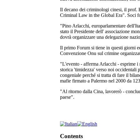
Il decano dei criminologi cinesi, il pro
Criminal Law in the Global Era". Soci fo
"Pino Arlacchi, europarlamentare dell'Ital
stato il Presidente dell' associazione mo
dovrà organizzare una delegazione naziona
Il primo Forum si tiene in questi giorni 
Convenzione Onu sul crimine organizzat
"L'evento - afferma Arlacchi - esprime i n
storica 'timidezza' verso noi occidental
congeniale perché si tratta di fare il bil
mafie firmato a Palermo nel 2000 da 123
"Al ritorno dalla Cina, lavorerò - conclud
paese".
Contents