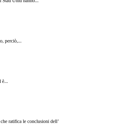
 Stati Uniti hanno...
, perciò,...
 è...
e ratifica le conclusioni dell’