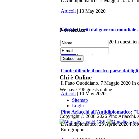
L'Antidiplomatico 12 Maggio 2020 L’ ulti
Articoli
| 13 May 2020
Newsletter
Gli Stati Uniti dal governo mondiale 
La Fionda, 7 Maggio 2020 In questi tempi 
Articoli
| 10 May 2020
Conte difende il nostro paese dai figli
Chi è Online
Il Fatto Quotidiano, 7 Maggio 2020 In q
We have 796 guests online
Articoli
| 10 May 2020
Sitemap
Login
Pino Arlacchi all'Antidiplomatico: "U
Copyright © 2008-2026 Pino Arlacchi. A
L'Antidiplomatico, 25 Aprile 2020 Profes
Eurogruppo...