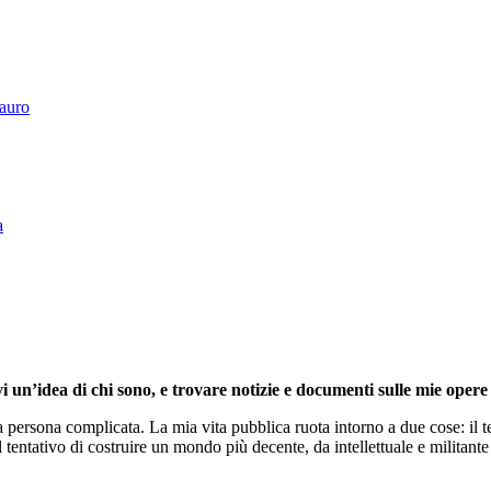
Tauro
a
i un’idea di chi sono, e trovare notizie e documenti sulle mie opere 
persona complicata. La mia vita pubblica ruota intorno a due cose: il te
l tentativo di costruire un mondo più decente, da intellettuale e militante 