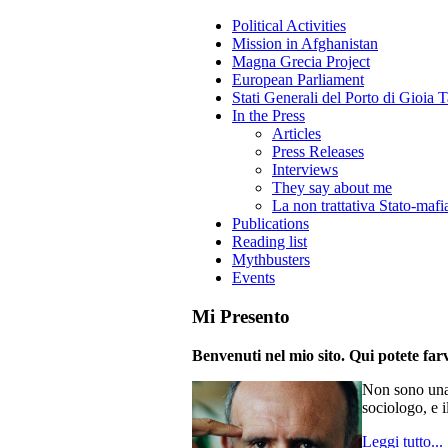
Political Activities
Mission in Afghanistan
Magna Grecia Project
European Parliament
Stati Generali del Porto di Gioia 
In the Press
Articles
Press Releases
Interviews
They say about me
La non trattativa Stato-mafi
Publications
Reading list
Mythbusters
Events
Mi Presento
Benvenuti nel mio sito. Qui potete farv
Non sono una 
sociologo, e i
Leggi tutto...