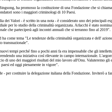
f. Bingsong, ha promosso la costituzione di una Fondazione che si chia
ndatori sono i maggiori criminologi di 10 Paesi.
ia dei Valori - è scritto in una nota - è considerato uno dei principali e
ndiale per lo studio della criminalità organizzata. Arlacchi è stato nomi
le che parteciperà agli incontri annuali che si terranno fino al 2019".
ed ha come tema "Le tendenze della criminalità organizzata e dell' azione
o transnazionale".
uovi tempi perché fino a pochi anni fa era impensabile che gli intellettua
i prendendo una iniziativa così rilevante in campo internazionale. L'ar
ancio di uno dei maggiori risultati del mio lavoro all'Onu. Valuteremo gli 
 paesi ed oggi pienamente in vigore".
e - per costituire la delegazione italiana della Fondazione. Inviterò a far