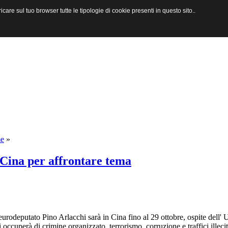
are sul tuo browser tutte le tipologie di cookie presenti in questo sito..
me
»
 Cina per affrontare tema
utato Pino Arlacchi sarà in Cina fino al 29 ottobre, ospite dell' Un
occuperà di crimine organizzato, terrorismo, corruzione e traffici illecit