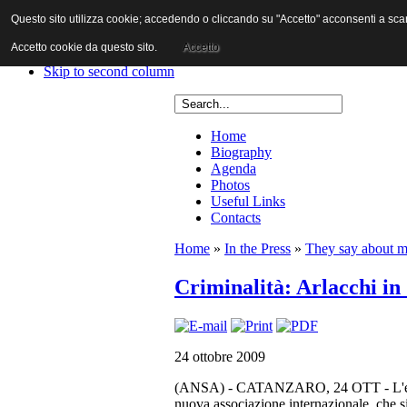
Questo sito utilizza cookie; accedendo o cliccando su "Accetto" acconsenti a scaric
Skip to content
Skip to main navigation
Accetto cookie da questo sito.
Accetto
Skip to first column
Skip to second column
Home
Biography
Agenda
Photos
Useful Links
Contacts
Home
»
In the Press
»
They say about 
Criminalità: Arlacchi in
24 ottobre 2009
(ANSA) - CATANZARO, 24 OTT - L'eurodep
nuova associazione internazionale, che si 