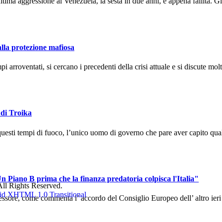
ma aggressione al Venezuela, la sesta in due anni, è appena fallita. Gli
alla protezione mafiosa
arroventati, si cercano i precedenti della crisi attuale e si discute molto
 di Troika
uesti tempi di fuoco, l’unico uomo di governo che pare aver capito qual
n Piano B prima che la finanza predatoria colpisca l'Italia"
ll Rights Reserved.
sore, come commenta l’ accordo del Consiglio Europeo dell’ altro ieri ch