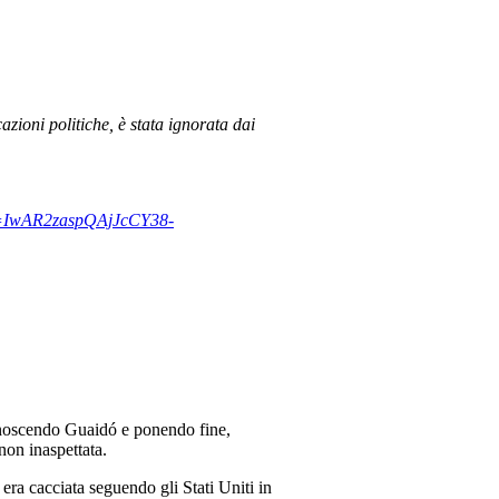
azioni politiche, è stata ignorata dai
clid=IwAR2zaspQAjJcCY38-
conoscendo Guaidó e ponendo fine,
non inaspettata.
 era cacciata seguendo gli Stati Uniti in