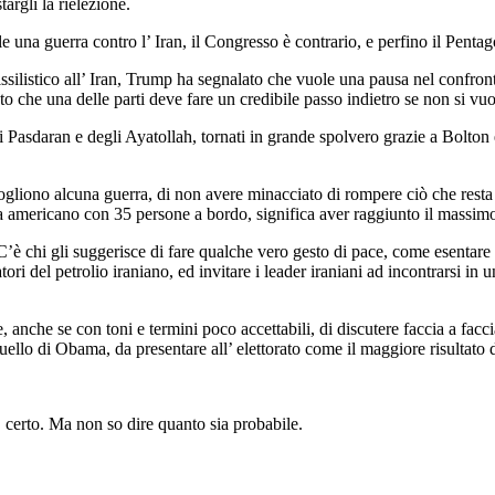
argli la rielezione.
e una guerra contro l’ Iran, il Congresso è contrario, e perfino il Pent
missilistico all’ Iran, Trump ha segnalato che vuole una pausa nel confr
to che una delle parti deve fare un credibile passo indietro se non si vu
i Pasdaran e degli Ayatollah, tornati in grande spolvero grazie a Bolt
vogliono alcuna guerra, di non avere minacciato di rompere ciò che resta d
pia americano con 35 persone a bordo, significa aver raggiunto il massimo
’è chi gli suggerisce di fare qualche vero gesto di pace, come esentare 
ori del petrolio iraniano, ed invitare i leader iraniani ad incontrarsi in 
 anche se con toni e termini poco accettabili, di discutere faccia a facci
ello di Obama, da presentare all’ elettorato come il maggiore risultato 
e, certo. Ma non so dire quanto sia probabile.