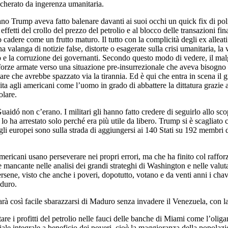
cherato da ingerenza umanitaria.
no Trump aveva fatto balenare davanti ai suoi occhi un quick fix di polit
ffetti del crollo del prezzo del petrolio e al blocco delle transazioni f
 cadere come un frutto maturo. Il tutto con la complicità degli ex alleat
una valanga di notizie false, distorte o esagerate sulla crisi umanitaria, la
ico e la corruzione dei governanti. Secondo questo modo di vedere, il m
rze armate verso una situazione pre-insurrezionale che aveva bisogno s
lare che avrebbe spazzato via la tirannia. Ed è qui che entra in scena il
a agli americani come l’uomo in grado di abbattere la dittatura grazie al
olare.
uaidó non c’erano. I militari gli hanno fatto credere di seguirlo allo sco
 lo ha arrestato solo perché era più utile da libero. Trump si è scagliato
 e gli europei sono sulla strada di aggiungersi ai 140 Stati su 192 membri
mericani usano perseverare nei propri errori, ma che ha finito col raff
re mancante nelle analisi dei grandi strateghi di Washington e nelle valu
ersene, visto che anche i poveri, dopotutto, votano e da venti anni i chav
aduro.
rà così facile sbarazzarsi di Maduro senza invadere il Venezuela, con la
are i profitti del petrolio nelle fauci delle banche di Miami come l’olig
ciale integrale a beneficio dei poveri, cioè la maggioranza della popolaz