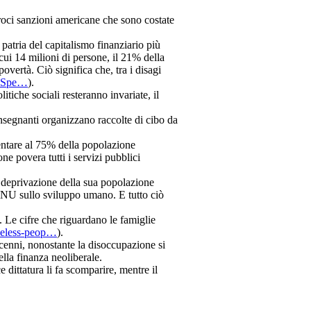
eroci sanzioni americane che sono costate
atria del capitalismo finanziario più
i 14 milioni di persone, il 21% della
overtà. Ciò significa che, tra i disagi
N-Spe…
).
itiche sociali resteranno invariate, il
insegnanti organizzano raccolte di cibo da
entare al 75% della popolazione
ne povera tutti i servizi pubblici
a deprivazione della sua popolazione
 ONU sullo sviluppo umano. E tutto ciò
. Le cifre che riguardano le famiglie
meless-peop…
).
ecenni, nonostante la disoccupazione si
lla finanza neoliberale.
 dittatura li fa scomparire, mentre il