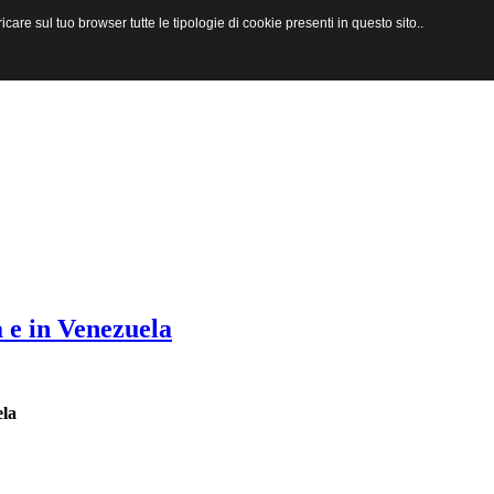
are sul tuo browser tutte le tipologie di cookie presenti in questo sito..
a e in Venezuela
ela