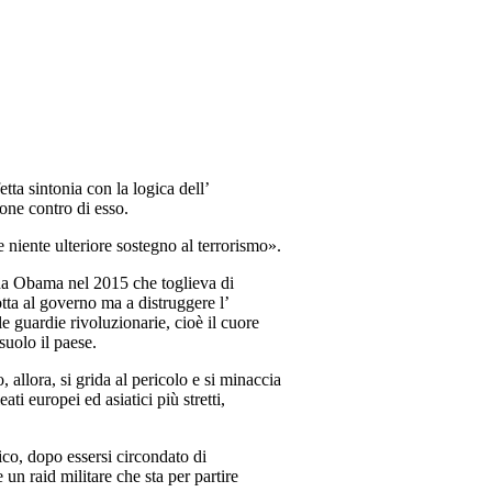
etta sintonia con la logica dell’
one contro di esso.
 niente ulteriore sostegno al terrorismo».
 da Obama nel 2015 che toglieva di
tta al governo ma a distruggere l’
e guardie rivoluzionarie, cioè il cuore
suolo il paese.
allora, si grida al pericolo e si minaccia
ti europei ed asiatici più stretti,
co, dopo essersi circondato di
 un raid militare che sta per partire