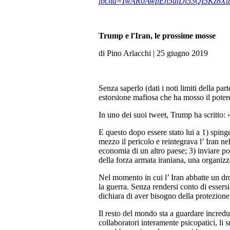
fbclid=IwAR0AwpEn5ufDl53QI5Kz8
Trump e l'Iran, le prossime mosse
di Pino Arlacchi | 25 giugno 2019
Senza saperlo (dati i noti limiti della par
estorsione mafiosa che ha mosso il potere
In uno dei suoi tweet, Trump ha scritto: 
E questo dopo essere stato lui a 1) spin
mezzo il pericolo e reintegrava l’ Iran n
economia di un altro paese; 3) inviare po
della forza armata iraniana, una organizza
Nel momento in cui l’ Iran abbatte un dro
la guerra. Senza rendersi conto di essersi 
dichiara di aver bisogno della protezione
Il resto del mondo sta a guardare incred
collaboratori interamente psicopatici, li 