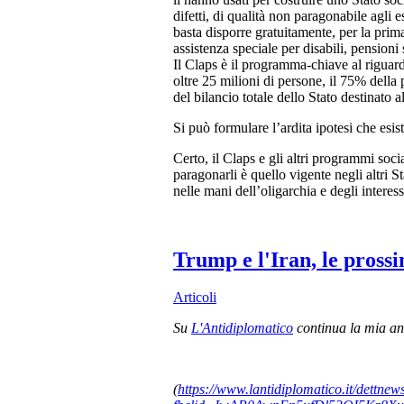
difetti, di qualità non paragonabile agl
basta disporre gratuitamente, per la prima 
assistenza speciale per disabili, pensioni
Il Claps è il programma-chiave al riguardo
oltre 25 milioni di persone, il 75% della
del bilancio totale dello Stato destinato a
Si può formulare l’ardita ipotesi che esis
Certo, il Claps e gli altri programmi soci
paragonarli è quello vigente negli altri S
nelle mani dell’oligarchia e degli interessi
Trump e l'Iran, le pross
Articoli
Su
L'Antidiplomatico
continua la mia ana
(
https://www.lantidiplomatico.it/dettn