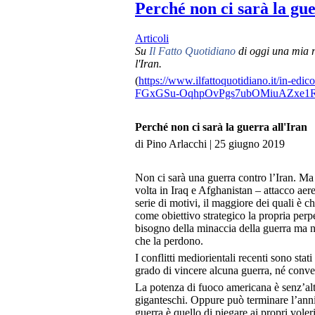
Perché non ci sarà la gue
Articoli
Su
Il Fatto Quotidiano
di oggi una mia ri
l'Iran.
(
https://www.ilfattoquotidiano.it/in-ed
FGxGSu-OqhpOvPgs7ubOMiuAZxe1R
Perché non ci sarà la guerra all'Iran
di Pino Arlacchi | 25 giugno 2019
Non ci sarà una guerra contro l’Iran. Ma 
volta in Iraq e Afghanistan – attacco aer
serie di motivi, il maggiore dei quali è 
come obiettivo strategico la propria perp
bisogno della minaccia della guerra ma n
che la perdono.
I conflitti mediorientali recenti sono st
grado di vincere alcuna guerra, né conv
La potenza di fuoco americana è senz’alt
giganteschi. Oppure può terminare l’annie
guerra è quello di piegare ai propri voler