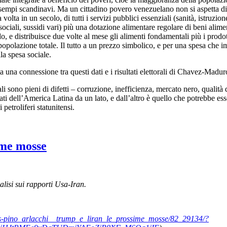
i esempi scandinavi. Ma un cittadino povero venezuelano non si aspetta d
volta in un secolo, di tutti i servizi pubblici essenziali (sanità, istruzion
 sociali, sussidi vari) più una dotazione alimentare regolare di beni alim
, e distribuisce due volte al mese gli alimenti fondamentali più i prodotti
 popolazione totale. Il tutto a un prezzo simbolico, e per una spesa che 
lla spesa sociale.
ta una connessione tra questi dati e i risultati elettorali di Chavez-Madur
ali sono pieni di difetti – corruzione, inefficienza, mercato nero, qualità
tati dell’America Latina da un lato, e dall’altro è quello che potrebbe es
 petroliferi statunitensi.
ime mosse
lisi sui rapporti Usa-Iran.
ews-pino_arlacchi__trump_e_liran_le_prossime_mosse/82_29134/?