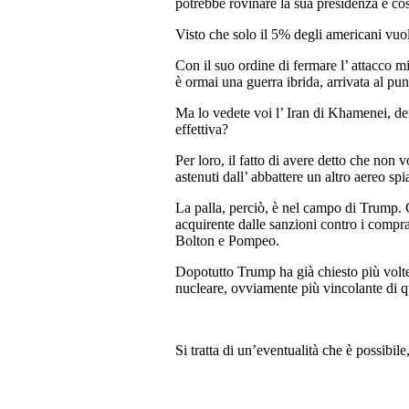
potrebbe rovinare la sua presidenza e cost
Visto che solo il 5% degli americani vuol
Con il suo ordine di fermare l’ attacco 
è ormai una guerra ibrida, arrivata al pun
Ma lo vedete voi l’ Iran di Khamenei, de
effettiva?
Per loro, il fatto di avere detto che non 
astenuti dall’ abbattere un altro aereo s
La palla, perciò, è nel campo di Trump. C
acquirente dalle sanzioni contro i comprat
Bolton e Pompeo.
Dopotutto Trump ha già chiesto più volte,
nucleare, ovviamente più vincolante di qu
Si tratta di un’eventualità che è possibil