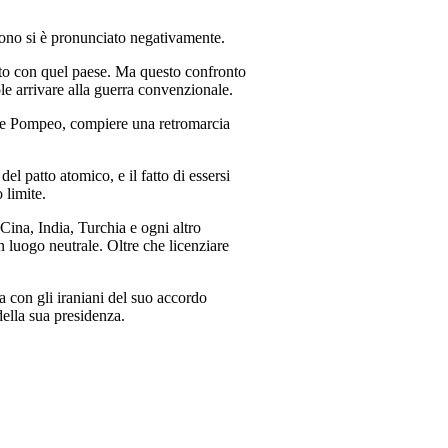
agono si è pronunciato negativamente.
onto con quel paese. Ma questo confronto
ole arrivare alla guerra convenzionale.
on e Pompeo, compiere una retromarcia
el patto atomico, e il fatto di essersi
 limite.
Cina, India, Turchia e ogni altro
un luogo neutrale. Oltre che licenziare
a con gli iraniani del suo accordo
della sua presidenza.