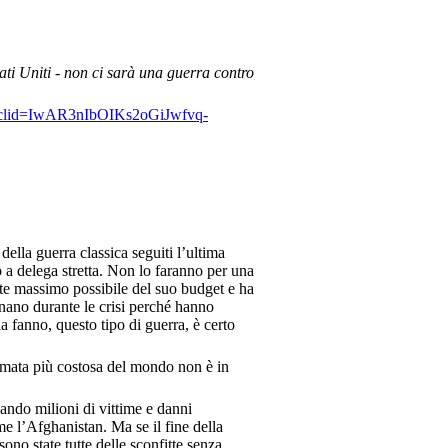
ati Uniti - non ci sarà una guerra contro
3/?fbclid=IwAR3nIbOIKs2oGiJwfvq-
ella guerra classica seguiti l’ultima
 a delega stretta. Non lo faranno per una
mite massimo possibile del suo budget e ha
enano durante le crisi perché hanno
 fanno, questo tipo di guerra, è certo
 armata più costosa del mondo non è in
ando milioni di vittime e danni
me l’Afghanistan. Ma se il fine della
ono state tutte delle sconfitte senza