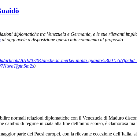
Guaidò
lazioni diplomatiche tra Venezuela e Germania, e le sue rilevanti implic
o
di oggi avete a disposizione questo mio commento al proposito.
dicola/articoli/2019/07/04/anche-la-merkel-molla-guaido/5300155/?fb
NtwaTfgtn5m2s
)
tabilire normali relazioni diplomatiche con il Venezuela di Maduro dis
ne cambio di regime iniziata alla fine dell’anno scorso, è clamorosa ma 
maggior parte dei Paesi europei, con la rilevante eccezione dell’Italia, si