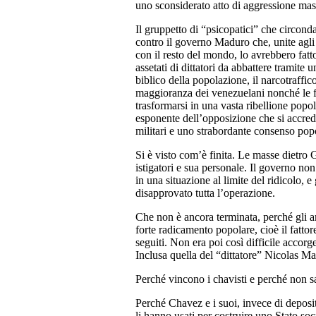
uno sconsiderato atto di aggressione mas
Il gruppetto di “psicopatici” che circonda
contro il governo Maduro che, unite agli e
con il resto del mondo, lo avrebbero fatto
assetati di dittatori da abbattere tramite 
biblico della popolazione, il narcotraff
maggioranza dei venezuelani nonché le fo
trasformarsi in una vasta ribellione popo
esponente dell’opposizione che si accredit
militari e uno strabordante consenso pop
Si è visto com’è finita. Le masse dietro G
istigatori e sua personale. Il governo non
in una situazione al limite del ridicolo,
disapprovato tutta l’operazione.
Che non è ancora terminata, perché gli a
forte radicamento popolare, cioè il fatto
seguiti. Non era poi così difficile accorg
Inclusa quella del “dittatore” Nicolas M
Perché vincono i chavisti e perché non sa
Perché Chavez e i suoi, invece di deposit
li hanno usati per costruire uno Stato so