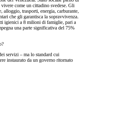
i vivere come un cittadino svedese. Gli
e, alloggio, trasporti, energia, carburante,
entari che gli garantisca la sopravvivenza.
 igienici a 8 milioni di famiglie, pari a
impegna una parte significativa del 75%
o?
 dei servizi – ma lo standard cui
sere instaurato da un governo ritornato