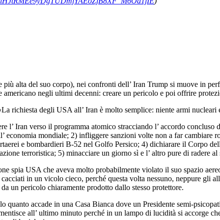
XuiHJtRMEe9yDgTUDmjYAEoZjB8XF_M6Oa1jIE
)
te più alta del suo corpo), nei confronti dell’ Iran Trump si muove in perf
 americano negli ultimi decenni: creare un pericolo e poi offrire protezi
«La richiesta degli USA all’ Iran è molto semplice: niente armi nucleari e
gere l’ Iran verso il programma atomico stracciando l’ accordo concluso
ell’ economia mondiale; 2) infliggere sanzioni volte non a far cambiare ro
rtaerei e bombardieri B-52 nel Golfo Persico; 4) dichiarare il Corpo dell
zione terroristica; 5) minacciare un giorno sì e l’ altro pure di radere al 
ne spia USA che aveva molto probabilmente violato il suo spazio aereo, 
cacciati in un vicolo cieco, perché questa volta nessuno, neppure gli allea
 da un pericolo chiaramente prodotto dallo stesso protettore.
ulo quanto accade in una Casa Bianca dove un Presidente semi-psicopati
smentisce all’ ultimo minuto perché in un lampo di lucidità si accorge che