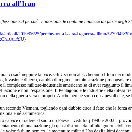
rra all'Iran
flessione sul perché - nonostante le continue minacce da parte degli St
icola/articoli/2019/06/25/perche-non-ci-sara-la-guerra-alliran/527994
Ch1tA1ftJU
)
non ci sarà neppure la pace. Gli Usa non attaccheranno l’Iran nei modi d
eo, invasione di terra, cambio di regime, amministrazione proconsolare o
che il complesso militare-industriale americano sa di aver raggiunto il li
etuazione e non l’espansione. Il Pentagono e le industrie della difesa fr
on della guerra vera e propria. Anche perché sono consapevoli che, se la
ati un secondo Vietnam, togliendo ogni dubbio circa il fatto che la forza
enzionale né asimmetrica.
ro capace di radere al suolo un Paese – vedi Iraq 1990 e 2003 – provoc
ntamento di una nazione già quasi distrutta da infinite guerre civili co
i la volontà di un nemico, le avventure militari Usa degli ultimi decenni s