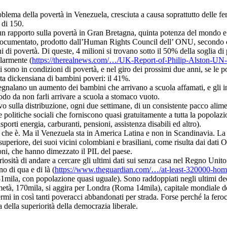
blema della povertà in Venezuela, cresciuta a causa soprattutto delle f
 di 150.
n rapporto sulla povertà in Gran Bretagna, quinta potenza del mondo e p
ocumentato, prodotto dall’Human Rights Council dell’ ONU, secondo cu
di povertà. Di queste, 4 milioni si trovano sotto il 50% della soglia di p
larmente (
https://therealnews.com/…/UK-Report-of-Philip-Alston-U
 sono in condizioni di povertà, e nel giro dei prossimi due anni, se le pol
ta dickensiana di bambini poveri: il 41%.
 segnalano un aumento dei bambini che arrivano a scuola affamati, e gli 
odo da non farli arrivare a scuola a stomaco vuoto.
 sulla distribuzione, ogni due settimane, di un consistente pacco alim
politiche sociali che forniscono quasi gratuitamente a tutta la popolazio
asporti energia, carburanti, pensioni, assistenza disabili ed altro).
lla che è. Ma il Venezuela sta in America Latina e non in Scandinavia. L
uperiore, dei suoi vicini colombiani e brasiliani, come risulta dai dati
oni, che hanno dimezzato il PIL del paese.
iosità di andare a cercare gli ultimi dati sui senza casa nel Regno Unito
o di qua e di là (
https://www.theguardian.com/…/at-least-320000-ho
 51mila, con popolazione quasi uguale). Sono raddoppiati negli ultimi d
a metà, 170mila, si aggira per Londra (Roma 14mila), capitale mondiale de
mi in così tanti poveracci abbandonati per strada. Forse perché la feroce
 della superiorità della democrazia liberale.