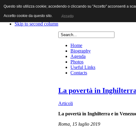
Questo sito utilizza cookie; accedendo o cliccando su "Accetto" acconsenti a scaric
Skip to content
Skip to main navigation
Accetto cookie da questo sito.
Accetto
Skip to first column
Skip to second column
Home
Biography
Agenda
Photos
Useful Links
Contacts
La povertà in Inghilterr
Articoli
La povertà in Inghilterra e in Venezu
Roma, 15 luglio 2019