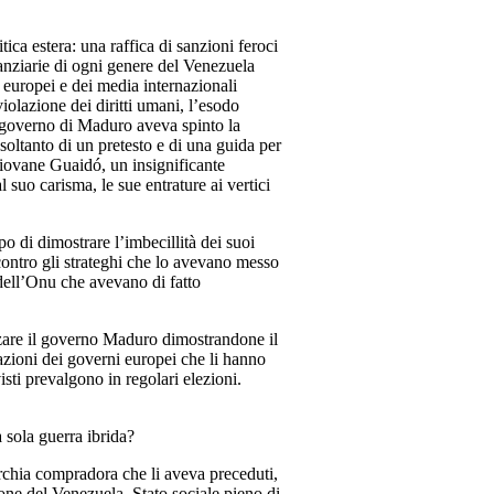
ica estera: una raffica di sanzioni feroci
inanziarie di ogni genere del Venezuela
i europei e dei media internazionali
 violazione dei diritti umani, l’esodo
algoverno di Maduro aveva spinto la
oltanto di un pretesto e di una guida per
 giovane Guaidó, un insignificante
 suo carisma, le sue entrature ai vertici
po di dimostrare l’imbecillità dei suoi
 contro gli strateghi che lo avevano messo
 dell’Onu che avevano di fatto
orzare il governo Maduro dimostrandone il
tazioni dei governi europei che li hanno
isti prevalgono in regolari elezioni.
 sola guerra ibrida?
archia compradora che li aveva preceduti,
ione del Venezuela. Stato sociale pieno di