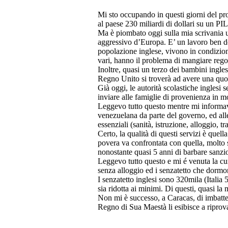
Mi sto occupando in questi giorni del pro
al paese 230 miliardi di dollari su un PIL
Ma è piombato oggi sulla mia scrivania u
aggressivo d’Europa. E’ un lavoro ben d
popolazione inglese, vivono in condizioni 
vari, hanno il problema di mangiare rego
Inoltre, quasi un terzo dei bambini inglesi
Regno Unito si troverà ad avere una quo
Già oggi, le autorità scolastiche inglesi
inviare alle famiglie di provenienza in m
Leggevo tutto questo mentre mi informavo
venezuelana da parte del governo, ed alle 
essenziali (sanità, istruzione, alloggio, tr
Certo, la qualità di questi servizi è que
povera va confrontata con quella, molto s
nonostante quasi 5 anni di barbare sanzi
Leggevo tutto questo e mi é venuta la cur
senza alloggio ed i senzatetto che dormon
I senzatetto inglesi sono 320mila (Italia
sia ridotta ai minimi. Di questi, quasi l
Non mi è successo, a Caracas, di imbatter
Regno di Sua Maestà li esibisce a riprova