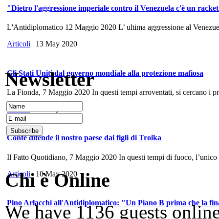
"Dietro l'aggressione imperiale contro il Venezuela c'è un racke
L'Antidiplomatico 12 Maggio 2020 L’ ultima aggressione al Venezuela, 
Articoli
| 13 May 2020
Newsletter
Gli Stati Uniti dal governo mondiale alla protezione mafiosa
La Fionda, 7 Maggio 2020 In questi tempi arroventati, si cercano i prece
Articoli
| 10 May 2020
Conte difende il nostro paese dai figli di Troika
Il Fatto Quotidiano, 7 Maggio 2020 In questi tempi di fuoco, l’unico
Chi è Online
Articoli
| 10 May 2020
Pino Arlacchi all'Antidiplomatico: "Un Piano B prima che la fina
We have 1136 guests onlin