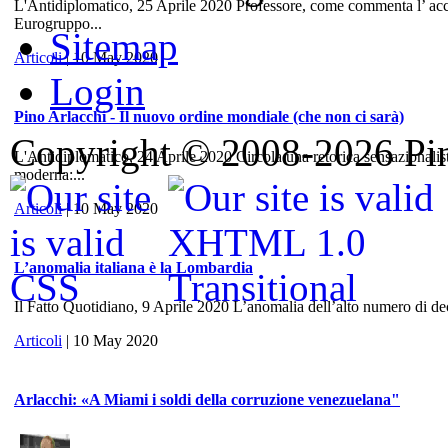
L'Antidiplomatico, 25 Aprile 2020 Professore, come commenta l’ accord
Eurogruppo...
Sitemap
Articoli
| 10 May 2020
Login
Pino Arlacchi - Il nuovo ordine mondiale (che non ci sarà)
Copyright © 2008-2026 Pino
L'Antidiplomatico, 24 Aprile 2020 Circola una retorica sensazionalis
moderna:...
Articoli
| 10 May 2020
L’anomalia italiana è la Lombardia
Il Fatto Quotidiano, 9 Aprile 2020 L’anomalia dell’alto numero di dece
Articoli
| 10 May 2020
Arlacchi: «A Miami i soldi della corruzione venezuelana"