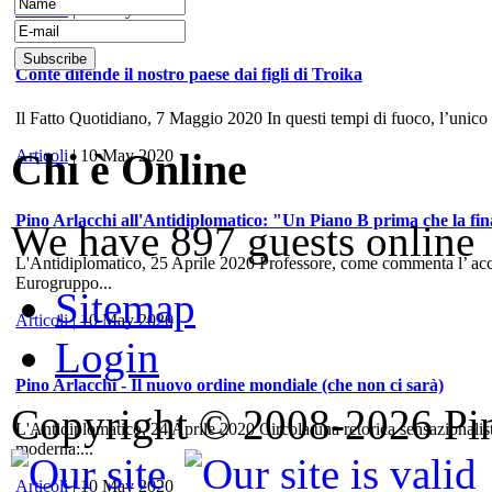
Articoli
| 10 May 2020
Conte difende il nostro paese dai figli di Troika
Il Fatto Quotidiano, 7 Maggio 2020 In questi tempi di fuoco, l’unico
Chi è Online
Articoli
| 10 May 2020
Pino Arlacchi all'Antidiplomatico: "Un Piano B prima che la fina
We have 897 guests online
L'Antidiplomatico, 25 Aprile 2020 Professore, come commenta l’ accord
Eurogruppo...
Sitemap
Articoli
| 10 May 2020
Login
Pino Arlacchi - Il nuovo ordine mondiale (che non ci sarà)
Copyright © 2008-2026 Pino
L'Antidiplomatico, 24 Aprile 2020 Circola una retorica sensazionalis
moderna:...
Articoli
| 10 May 2020