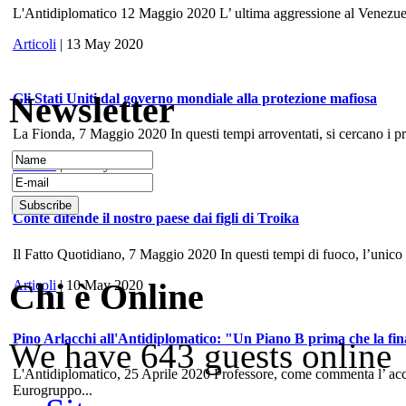
L'Antidiplomatico 12 Maggio 2020 L’ ultima aggressione al Venezuela, 
Articoli
| 13 May 2020
Newsletter
Gli Stati Uniti dal governo mondiale alla protezione mafiosa
La Fionda, 7 Maggio 2020 In questi tempi arroventati, si cercano i prece
Articoli
| 10 May 2020
Conte difende il nostro paese dai figli di Troika
Il Fatto Quotidiano, 7 Maggio 2020 In questi tempi di fuoco, l’unico
Chi è Online
Articoli
| 10 May 2020
Pino Arlacchi all'Antidiplomatico: "Un Piano B prima che la fina
We have 643 guests online
L'Antidiplomatico, 25 Aprile 2020 Professore, come commenta l’ accord
Eurogruppo...