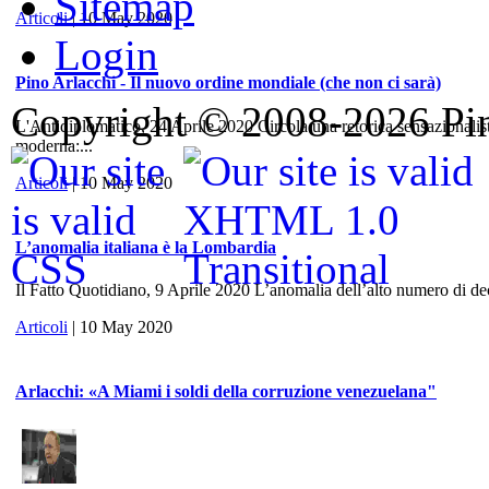
Sitemap
Articoli
| 10 May 2020
Login
Pino Arlacchi - Il nuovo ordine mondiale (che non ci sarà)
Copyright © 2008-2026 Pino
L'Antidiplomatico, 24 Aprile 2020 Circola una retorica sensazionalis
moderna:...
Articoli
| 10 May 2020
L’anomalia italiana è la Lombardia
Il Fatto Quotidiano, 9 Aprile 2020 L’anomalia dell’alto numero di dece
Articoli
| 10 May 2020
Arlacchi: «A Miami i soldi della corruzione venezuelana"