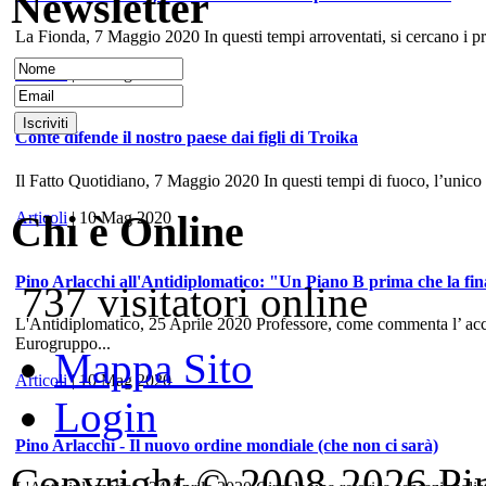
Newsletter
La Fionda, 7 Maggio 2020 In questi tempi arroventati, si cercano i prece
Articoli
| 10 Mag 2020
Conte difende il nostro paese dai figli di Troika
Il Fatto Quotidiano, 7 Maggio 2020 In questi tempi di fuoco, l’unico
Chi è Online
Articoli
| 10 Mag 2020
Pino Arlacchi all'Antidiplomatico: "Un Piano B prima che la fina
737 visitatori online
L'Antidiplomatico, 25 Aprile 2020 Professore, come commenta l’ accord
Eurogruppo...
Mappa Sito
Articoli
| 10 Mag 2020
Login
Pino Arlacchi - Il nuovo ordine mondiale (che non ci sarà)
Copyright © 2008-2026 Pino 