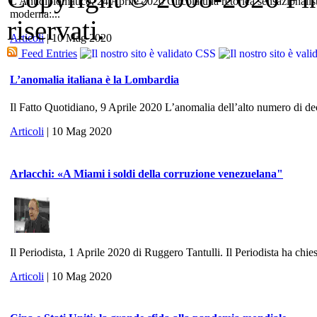
L'Antidiplomatico, 24 Aprile 2020 Circola una retorica sensazionalis
moderna:...
riservati.
Articoli
| 10 Mag 2020
Feed Entries
L’anomalia italiana è la Lombardia
Il Fatto Quotidiano, 9 Aprile 2020 L’anomalia dell’alto numero di dece
Articoli
| 10 Mag 2020
Arlacchi: «A Miami i soldi della corruzione venezuelana"
Il Periodista, 1 Aprile 2020 di Ruggero Tantulli. Il Periodista ha chies
Articoli
| 10 Mag 2020