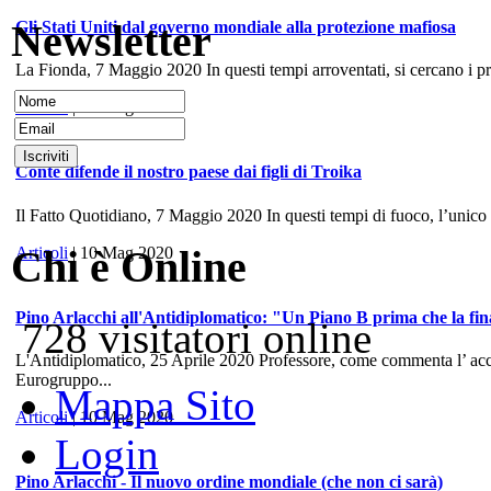
Newsletter
Gli Stati Uniti dal governo mondiale alla protezione mafiosa
La Fionda, 7 Maggio 2020 In questi tempi arroventati, si cercano i prece
Articoli
| 10 Mag 2020
Conte difende il nostro paese dai figli di Troika
Il Fatto Quotidiano, 7 Maggio 2020 In questi tempi di fuoco, l’unico
Chi è Online
Articoli
| 10 Mag 2020
Pino Arlacchi all'Antidiplomatico: "Un Piano B prima che la fina
728 visitatori online
L'Antidiplomatico, 25 Aprile 2020 Professore, come commenta l’ accord
Eurogruppo...
Mappa Sito
Articoli
| 10 Mag 2020
Login
Pino Arlacchi - Il nuovo ordine mondiale (che non ci sarà)