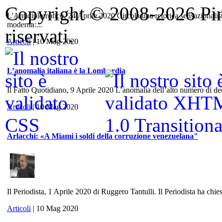
Copyright © 2008-2026 Pino 
L'Antidiplomatico, 24 Aprile 2020 Circola una retorica sensazionalis
moderna:...
riservati.
Articoli
| 10 Mag 2020
L’anomalia italiana è la Lombardia
Il Fatto Quotidiano, 9 Aprile 2020 L’anomalia dell’alto numero di dece
Articoli
| 10 Mag 2020
Arlacchi: «A Miami i soldi della corruzione venezuelana"
Il Periodista, 1 Aprile 2020 di Ruggero Tantulli. Il Periodista ha chies
Articoli
| 10 Mag 2020