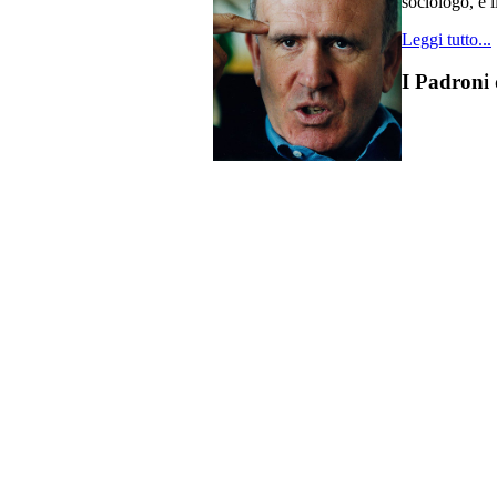
sociologo, e i
Leggi tutto...
I Padroni