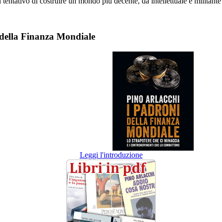
l tentativo di costruire un mondo più decente, da intellettuale e militante 
 della Finanza Mondiale
Leggi l'introduzione