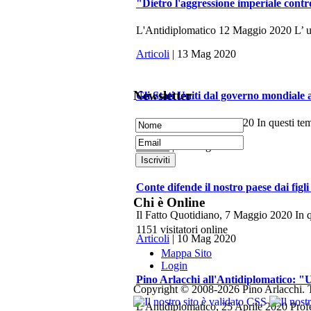
"Dietro l'aggressione imperiale contr
L'Antidiplomatico 12 Maggio 2020 L’ ulti
Articoli
| 13 Mag 2020
Newsletter
Gli Stati Uniti dal governo mondiale 
La Fionda, 7 Maggio 2020 In questi tempi 
Articoli
| 10 Mag 2020
Conte difende il nostro paese dai figli
Chi è Online
Il Fatto Quotidiano, 7 Maggio 2020 In q
1151 visitatori online
Articoli
| 10 Mag 2020
Mappa Sito
Login
Pino Arlacchi all'Antidiplomatico: "U
Copyright © 2008-2026 Pino Arlacchi. Tutti
L'Antidiplomatico, 25 Aprile 2020 Profes