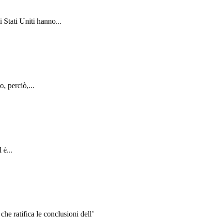
 Stati Uniti hanno...
, perciò,...
 è...
e ratifica le conclusioni dell’