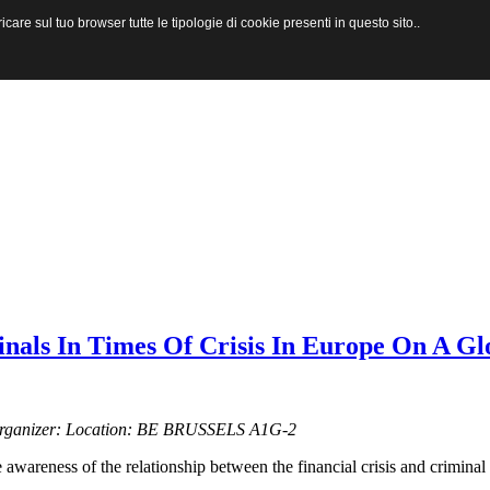
are sul tuo browser tutte le tipologie di cookie presenti in questo sito..
als In Times Of Crisis In Europe On A Glo
- Organizer: Location: BE BRUSSELS A1G-2
 awareness of the relationship between the financial crisis and criminal