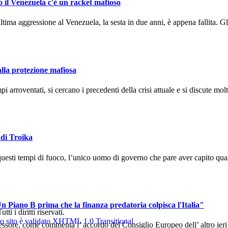
o il Venezuela c'è un racket mafioso
ma aggressione al Venezuela, la sesta in due anni, è appena fallita. Gli
alla protezione mafiosa
arroventati, si cercano i precedenti della crisi attuale e si discute molto
 di Troika
uesti tempi di fuoco, l’unico uomo di governo che pare aver capito qual
n Piano B prima che la finanza predatoria colpisca l'Italia"
 i diritti riservati.
sore, come commenta l’ accordo del Consiglio Europeo dell’ altro ieri ch