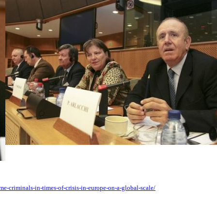
e-criminals-in-times-of-crisis-in-europe-on-a-global-scale/