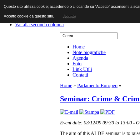
Questo sito utilizza cookie; accedendo o cliccando su "Accetto" acconsenti a scaric
Vai al contenuto
Vai alla navigazione principale
Accetto cookie da questo sito.
Accetto
Vai alla prima colonna
Vai alla seconda colonna
Home
Note biografiche
Agenda
Foto
Link Utili
Contatti
Home
»
Parlamento Europeo
»
Seminar: Crime & Crimin
Event date: 03/12/09 09:30 to 13:00 
The aim of this ALDE seminar is to raise