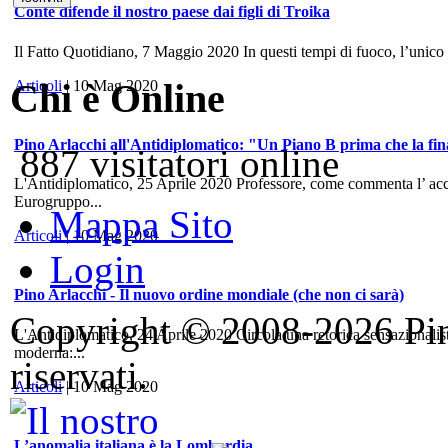
Conte difende il nostro paese dai figli di Troika
Il Fatto Quotidiano, 7 Maggio 2020 In questi tempi di fuoco, l’unico
Chi è Online
Articoli
| 10 Mag 2020
Pino Arlacchi all'Antidiplomatico: "Un Piano B prima che la fina
887 visitatori online
L'Antidiplomatico, 25 Aprile 2020 Professore, come commenta l’ accord
Eurogruppo...
Mappa Sito
Articoli
| 10 Mag 2020
Login
Pino Arlacchi - Il nuovo ordine mondiale (che non ci sarà)
Copyright © 2008-2026 Pino 
L'Antidiplomatico, 24 Aprile 2020 Circola una retorica sensazionalis
moderna:...
riservati.
Articoli
| 10 Mag 2020
L’anomalia italiana è la Lombardia