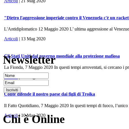
Articoli
| 21 Mag 2020
"Dietro l'aggressione imperiale contro il Venezuela c'è un racke
L'Antidiplomatico 12 Maggio 2020 L’ ultima aggressione al Venezuela, 
Articoli
| 13 Mag 2020
Newsletter
Gli Stati Uniti dal governo mondiale alla protezione mafiosa
La Fionda, 7 Maggio 2020 In questi tempi arroventati, si cercano i prece
Articoli
| 10 Mag 2020
Conte difende il nostro paese dai figli di Troika
Il Fatto Quotidiano, 7 Maggio 2020 In questi tempi di fuoco, l’unico
Chi è Online
Articoli
| 10 Mag 2020