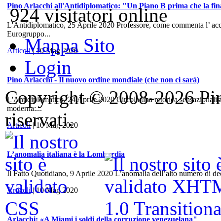
Pino Arlacchi all'Antidiplomatico: "Un Piano B prima che la fina
924 visitatori online
L'Antidiplomatico, 25 Aprile 2020 Professore, come commenta l’ accord
Eurogruppo...
Mappa Sito
Articoli
| 10 Mag 2020
Login
Pino Arlacchi - Il nuovo ordine mondiale (che non ci sarà)
Copyright © 2008-2026 Pino 
L'Antidiplomatico, 24 Aprile 2020 Circola una retorica sensazionalis
moderna:...
riservati.
Articoli
| 10 Mag 2020
L’anomalia italiana è la Lombardia
Il Fatto Quotidiano, 9 Aprile 2020 L’anomalia dell’alto numero di dece
Articoli
| 10 Mag 2020
Arlacchi: «A Miami i soldi della corruzione venezuelana"