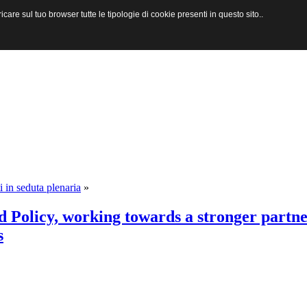
are sul tuo browser tutte le tipologie di cookie presenti in questo sito..
i in seduta plenaria
»
Policy, working towards a stronger partner
s