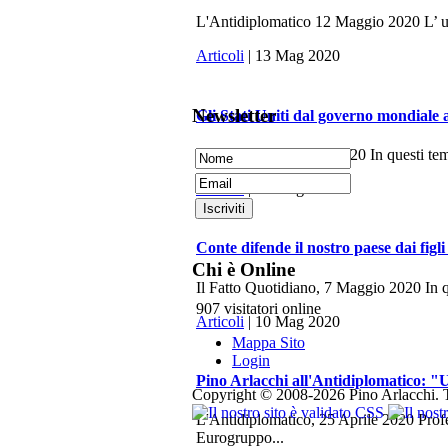
L'Antidiplomatico 12 Maggio 2020 L’ ulti
Articoli
| 13 Mag 2020
Newsletter
Gli Stati Uniti dal governo mondiale 
La Fionda, 7 Maggio 2020 In questi tempi 
Articoli
| 10 Mag 2020
Conte difende il nostro paese dai figli
Chi è Online
Il Fatto Quotidiano, 7 Maggio 2020 In q
907 visitatori online
Articoli
| 10 Mag 2020
Mappa Sito
Login
Pino Arlacchi all'Antidiplomatico: "U
Copyright © 2008-2026 Pino Arlacchi. Tutti
L'Antidiplomatico, 25 Aprile 2020 Profes
Eurogruppo...