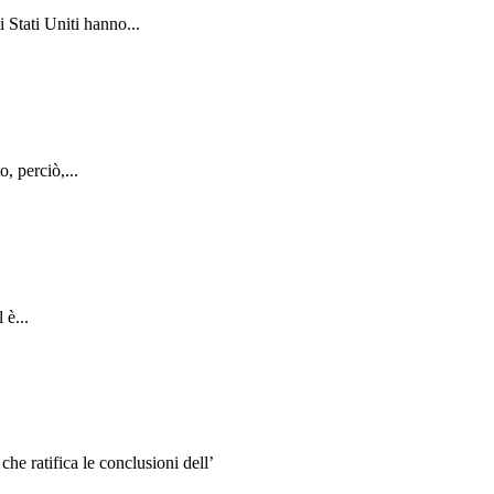
 Stati Uniti hanno...
, perciò,...
 è...
e ratifica le conclusioni dell’