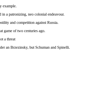
by example.
 in a patronizing, neo colonial endeavour.
stility and competition against Russia.
eat game of two centuries ago.
ot a threat
nder an Brzezinsky, but Schuman and Spinelli.