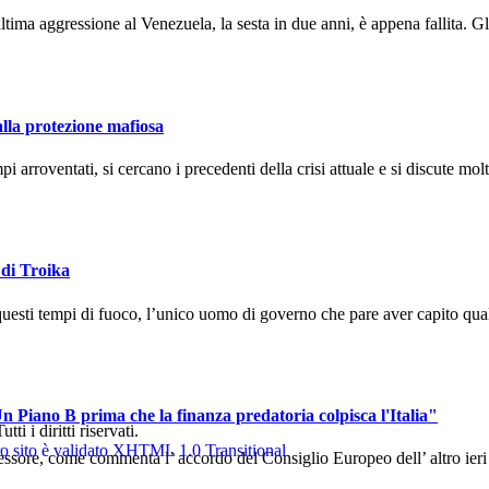
ma aggressione al Venezuela, la sesta in due anni, è appena fallita. Gli
alla protezione mafiosa
arroventati, si cercano i precedenti della crisi attuale e si discute molto
 di Troika
uesti tempi di fuoco, l’unico uomo di governo che pare aver capito qual
n Piano B prima che la finanza predatoria colpisca l'Italia"
 i diritti riservati.
sore, come commenta l’ accordo del Consiglio Europeo dell’ altro ieri ch