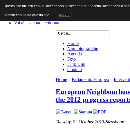
Questo sito utilizza cookie; accedendo o cliccando su "Accetto" acconsenti a scaric
Vai al contenuto
Vai alla navigazione principale
Accetto cookie da questo sito.
Accetto
Vai alla prima colonna
Vai alla seconda colonna
Home
Note biografiche
Agenda
Foto
Link Utili
Contatti
Home
»
Parlamento Europeo
»
Intervent
European Neighbourhood 
the 2012 progress report
Tuesday, 22 October 2013-Strasbourg