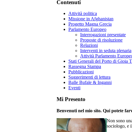
Contenuti
Attività politica
Missione in Afghanistan
Progetto Magna Grecia
Parlamento Europeo
Interrogazioni presentate
Proposte di risoluzione
Relazioni
Interventi in seduta plenaria
Attività Parlamento Europ
Stati Generali del Porto di Gioia 
Rassegna Stampa
Pubblicazioni
Suggerimenti di lettura
Balle Bufale & Inganni
Eventi
Mi Presento
Benvenuti nel mio sito. Qui potete farv
Non sono una 
sociologo, e i