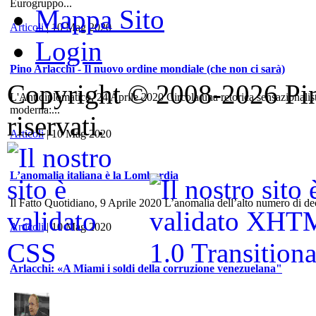
Eurogruppo...
Mappa Sito
Articoli
| 10 Mag 2020
Login
Pino Arlacchi - Il nuovo ordine mondiale (che non ci sarà)
Copyright © 2008-2026 Pino 
L'Antidiplomatico, 24 Aprile 2020 Circola una retorica sensazionalis
moderna:...
riservati.
Articoli
| 10 Mag 2020
L’anomalia italiana è la Lombardia
Il Fatto Quotidiano, 9 Aprile 2020 L’anomalia dell’alto numero di dece
Articoli
| 10 Mag 2020
Arlacchi: «A Miami i soldi della corruzione venezuelana"